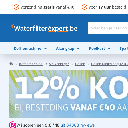
Verzending
gratis
vanaf €40
Voor
17 uur
besteld
Waar
ben
je
Koffiemachine
Afzuigkap
Koelkast
Spa
naar
op
zoek?
Koffiemachine
Melkreiniger
Bosch
Bosch Melkslang 120
home
Wij scoren een
9.0
/
10
uit 64883 reviews