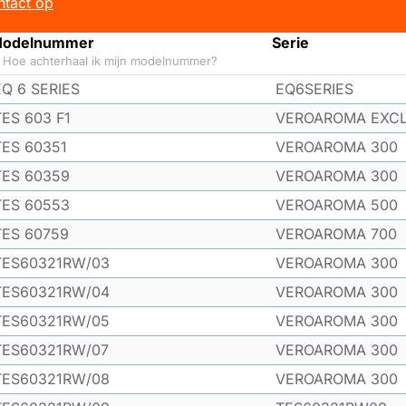
tact op
odelnummer
Serie
Hoe achterhaal ik mijn modelnummer?
EQ 6 SERIES
EQ6SERIES
TES 603 F1
VEROAROMA EXCL
TES 60351
VEROAROMA 300
TES 60359
VEROAROMA 300
TES 60553
VEROAROMA 500
TES 60759
VEROAROMA 700
TES60321RW/03
VEROAROMA 300
TES60321RW/04
VEROAROMA 300
TES60321RW/05
VEROAROMA 300
TES60321RW/07
VEROAROMA 300
TES60321RW/08
VEROAROMA 300