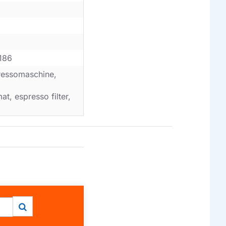
186
ressomaschine,
t, espresso filter,