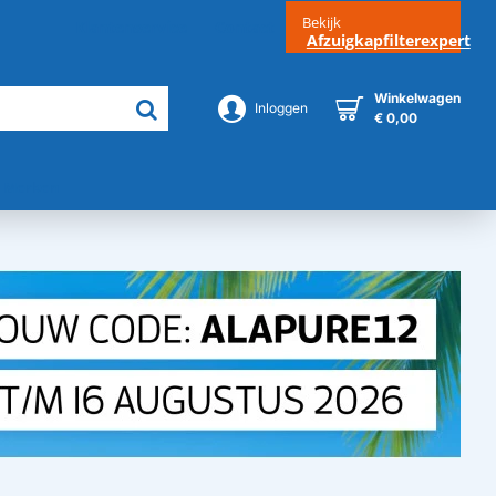
Bekijk
Klantenservice
Contact
Afzuigkapfilterexpert
Winkelwagen
Inloggen
€ 0,00
Merken