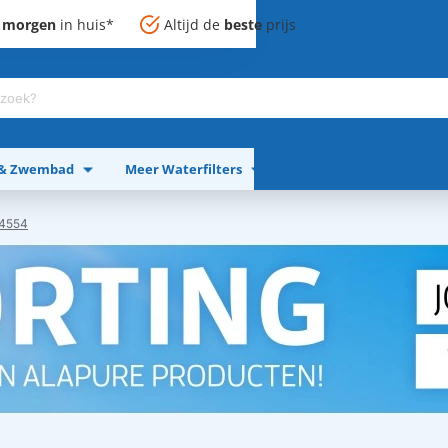
,
morgen
in huis*
Altijd de
beste
prijs
 & Zwembad
Meer Waterfilters
Meer Apparaten
04554