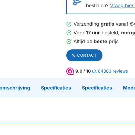
bestellen?
Vraag hier 
Verzending
gratis
vanaf €
Voor
17 uur
besteld,
morg
Altijd de
beste
prijs
CONTACT
9.0
/
10
uit 64883 reviews
omschrijving
Specificaties
Specificaties
Mode