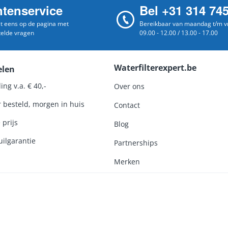
ntenservice
Bel +31 314 74
st eens op de pagina met
Bereikbaar van maandag t/m vr
telde vragen
09.00 - 12.00 / 13.00 - 17.00
Waterfilterexpert.be
elen
ing v.a. € 40,-
Over ons
r besteld, morgen in huis
Contact
 prijs
Blog
ilgarantie
Partnerships
Merken