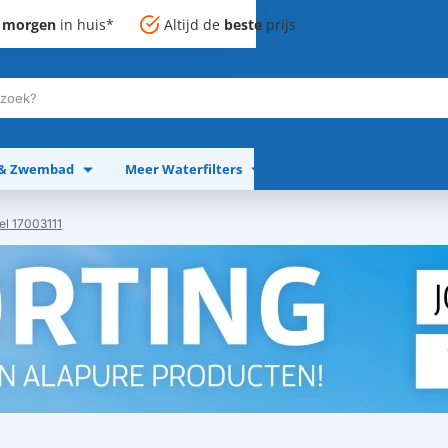
,
morgen
in huis*
Altijd de
beste
prijs
 & Zwembad
Meer Waterfilters
Meer Apparaten
el 17003111