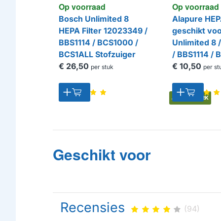
Op voorraad
Op voorraad
Bosch Unlimited 8
Alapure HEPA
HEPA Filter 12023349 /
geschikt vo
BBS1114 / BCS1000 /
Unlimited 8
BCS1ALL Stofzuiger
/ BBS1114 / 
€ 26,50
BCS1ALL Sto
€ 10,50
per stuk
per st
HUISMERK
Geschikt voor
Recensies
(94)