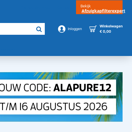
Bekijk
Klantenservice
Contact
Afzuigkapfilterexpert
Winkelwagen
Inloggen
€ 0,00
Merken