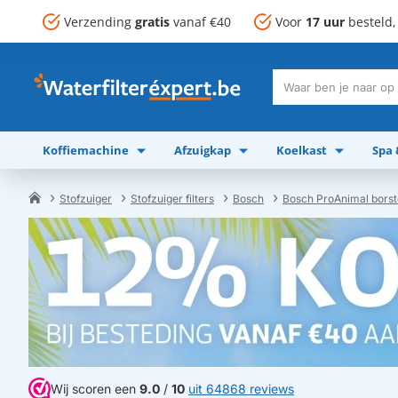
Verzending
gratis
vanaf €40
Voor
17 uur
besteld
Waar
ben
je
Koffiemachine
Afzuigkap
Koelkast
Spa
naar
op
zoek?
Stofzuiger
Stofzuiger filters
Bosch
Bosch ProAnimal borst
home
Wij scoren een
9.0
/
10
uit 64868 reviews