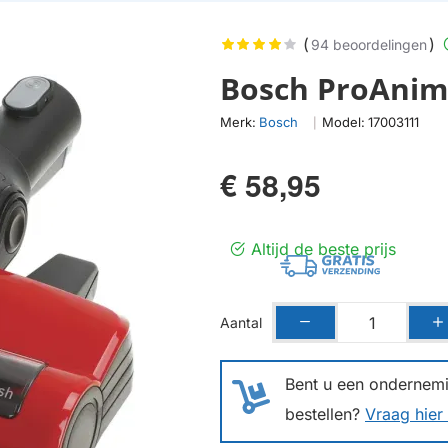
(
)
94 beoordelingen
Bosch ProAnima
Merk:
Bosch
Model:
17003111
|
€ 58,95
Altijd de beste prijs
Aantal
Bent u een ondernemin
bestellen?
Vraag hier 