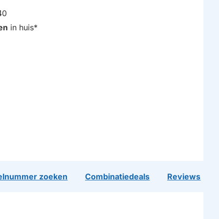
40
en
in huis*
lnummer zoeken
Combinatiedeals
Reviews