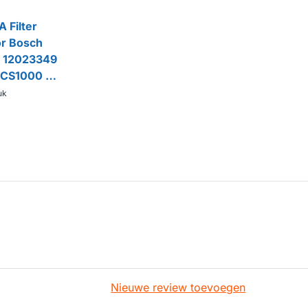
 Filter
or Bosch
 / 12023349
BCS1000 /
fzuiger
uk
Nieuwe review toevoegen