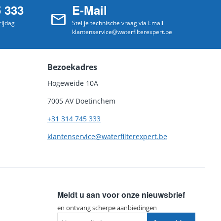
5 333
E-Mail
ijdag
Stel je technische vraag via Email
klantenservice@waterfilterexpert.be
Bezoekadres
Hogeweide 10A
7005 AV Doetinchem
+31 314 745 333
klantenservice@waterfilterexpert.be
Meldt u aan voor onze nieuwsbrief
en ontvang scherpe aanbiedingen
Uw