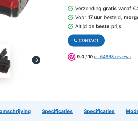
Verzending
gratis
vanaf €
Voor
17 uur
besteld,
morg
Altijd de
beste
prijs
CONTACT
9.0
/
10
uit 64868 reviews
omschrijving
Specificaties
Specificaties
Mode