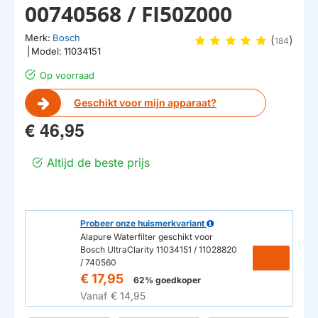
00740568 / FI50Z000
Merk:
Bosch
(
)
184
|
Model:
11034151
Op voorraad
Geschikt voor mijn apparaat?
€ 46,95
Altijd de beste prijs
Probeer onze huismerkvariant
Alapure Waterfilter geschikt voor
Bosch UltraClarity 11034151 / 11028820
/ 740560
€ 17,95
62% goedkoper
Vanaf
€ 14,95