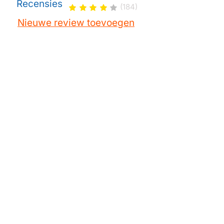
Recensies
(184)
Bosch
KFN91PJ10N03
Nieuwe review toevoegen
Bosch
KFN91PJ10N02
Bosch
KFN 91 PJ 20 N
Bosch
KFN 91 PJ 10 A
Bosch
KAI 90 VI 20 R
Bosch
KAI 90 VI 20 G
Bosch
KAI 90 VI 20
Bosch
KAG90AI2001
Bosch
KAG90AI20/01
Bosch
KAG 90 AW 204
Bosch
KAG 90 AI 204
Bosch
KAG 90 AI 20 R
Bosch
KAD92SB30