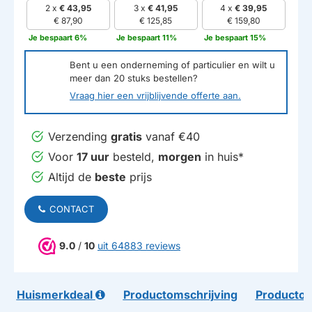
2 x
€ 43,95
3 x
€ 41,95
4 x
€ 39,95
€ 87,90
€ 125,85
€ 159,80
Je bespaart 6%
Je bespaart 11%
Je bespaart 15%
Bent u een onderneming of particulier en wilt u
meer dan
20
stuks bestellen?
Vraag hier een vrijblijvende offerte aan.
Verzending
gratis
vanaf €40
Voor
17 uur
besteld,
morgen
in huis*
Altijd de
beste
prijs
CONTACT
9.0
/
10
uit 64883 reviews
Huismerkdeal
Productomschrijving
Productom