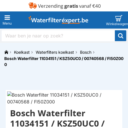
Verzending
gratis
vanaf €40
Waar
ben
je
Koelkast
Waterfilters koelkast
Bosch
naar
h
Bosch Waterfilter 11034151 / KSZ50UC0 / 00740568 / FI50Z00
op
o
zoek?
0
m
e
Bosch Waterfilter
11034151 / KSZ50UC0 /