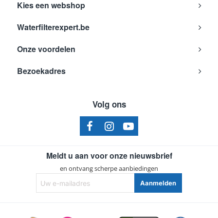
Kies een webshop
Bosch
KAD90AI30/04
Waterfilterexpert.be
Bosch
KAD90AI30/03
Bosch
KAD90AI30/02
Onze voordelen
Bosch
KAD90AI30/01
Bezoekadres
Bosch
KAD62V78
Bosch
KAD62V71/03
Volg ons
Bosch
KAD62V71
Bosch
KAD62V70
Bosch
KAD62V50
Meldt u aan voor onze nieuwsbrief
Bosch
KAD62V40
en ontvang scherpe aanbiedingen
Bosch
KAD62V00
Uw
Aanmelden
e-
Bosch
KAD62S5108
mailadres
Bosch
KAD62S5101