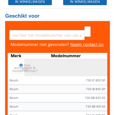
IN WINKELWAGEN
IN WINKELWAGEN
Geschikt voor
Modelnummer niet gevonden?
Neem contact op
Merk
Modelnummer
Hoe
achterhaal ik
mijn
modelnummer?
Bosch
T30 IF 800 SP
Bosch
T30 IB 800 SP
Bosch
T30 BB 820 SS
Bosch
T30 BB 810 SS