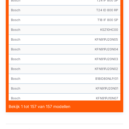
Bosch
T24 IF 800 SP
Bosch
T24 ID 800 RP
Bosch
T18 IF 800 SP
Bosch
KSZ10HC00
Bosch
KFN91PJ20N05
Bosch
KFN91PJ20N04
Bosch
KFN91PJ20N03
Bosch
KFN91PJ20N02
Bosch
B18ID80NLP/01
Bosch
KFN91PJ20N01
Bosch
KFN91PJ10N07
Bekijk 1 tot 157 van 157 modellen
Bosch
KFN91PJ10N06
Bosch
KFN91PJ10N05
Bosch
KFN91PJ10N04