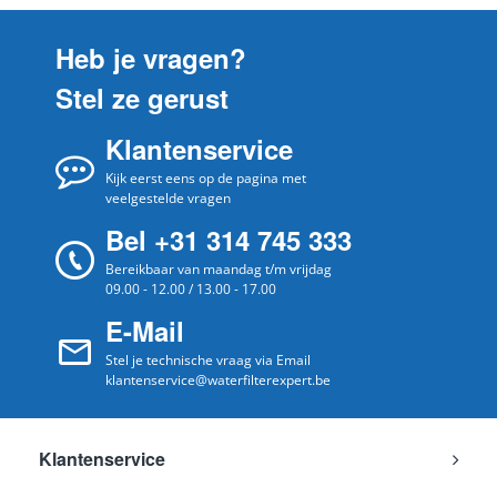
Bosch
KAD92HI30
Heb je vragen?
Bosch
KAD92HBFP/02
Stel ze gerust
Bosch
KAD92HBFP
Klantenservice
Bosch
KAD92AI30
Bosch
Kijk eerst eens op de pagina met
KAD90VI30/08
veelgestelde vragen
Bosch
KAD90VI30
Bel +31 314 745 333
Bosch
KAD90AI30/11
Bereikbaar van maandag t/m vrijdag
09.00 - 12.00 / 13.00 - 17.00
Bosch
KAD90AI30/10
E-Mail
Bosch
KAD90AI30/09
Stel je technische vraag via Email
Bosch
KAD90AI30/08
klantenservice@waterfilterexpert.be
Bosch
KAD90AI30/07
Bosch
KAD90AI30/06
Klantenservice
Bosch
KAD90AI30/05