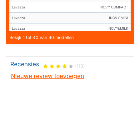
Lavazza
INOVY COMPACT
Lavazza
INOVY MINI
Lavazza
INOVY&MILK
Bekijk 1 tot 40 van 40 modellen
Lavazza
LB 1200 GALACTICA
Lavazza
LB 2500 PLUS
Lavazza
LB 951
Recensies
(113)
Lavazza
LB41000
Nieuwe review toevoegen
Lavazza
LB4200
Lavazza
LB800
Lavazza
LB850
Lavazza
LF 1100
Lavazza
MATIN
Lavazza
INOVY&MILK