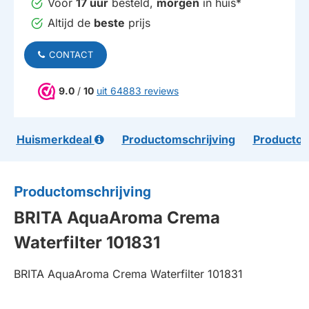
Voor
17 uur
besteld,
morgen
in huis*
Altijd de
beste
prijs
CONTACT
9.0
/
10
uit 64883 reviews
Huismerkdeal
Productomschrijving
Productom
Productomschrijving
BRITA AquaAroma Crema
Waterfilter 101831
BRITA AquaAroma Crema Waterfilter 101831