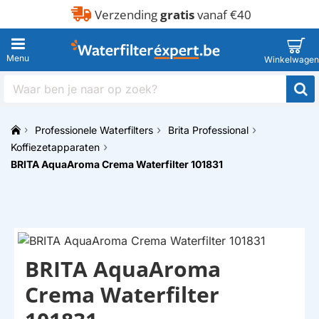
Verzending
gratis
vanaf €40
Waar
ben
je
Professionele Waterfilters
Brita Professional
naar
h
op
Koffiezetapparaten
o
zoek?
BRITA AquaAroma Crema Waterfilter 101831
m
e
BRITA AquaAroma
Crema Waterfilter