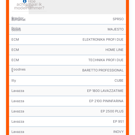
Hoe
achterhaal ik
mijn
modelnummer?
Bravilor
SPRSO
Bonamat
Dolce
MAJESTO
Gusto
ECM
ELEKTRONIKA PROFI DUE
ECM
HOME LINE
ECM
TECHNIKA PROFI DUE
Foodnes
BARETTO PROFESSIONAL
s
Illy
CUBE
Lavazza
EP 1800 LAVAZZATIME
Lavazza
EP 2100 PININFARINA
Lavazza
EP 2500 PLUS
Lavazza
EP 951
Lavazza
INOVY