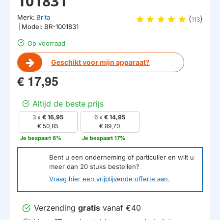
101831
Merk:
Brita
(
)
113
|
Model:
BR-1001831
Op voorraad
Geschikt voor mijn apparaat?
€ 17,95
Altijd de beste prijs
3 x
€ 16,95
6 x
€ 14,95
€ 50,85
€ 89,70
Je bespaart 6%
Je bespaart 17%
Bent u een onderneming of particulier en wilt u
meer dan
20
stuks bestellen?
Vraag hier een vrijblijvende offerte aan.
Verzending
gratis
vanaf €40