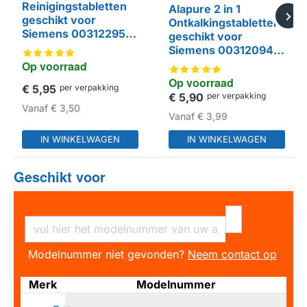
Reinigingstabletten
Alapure 2 in 1
geschikt voor
Ontkalkingstabletten
Siemens 00312295 /
geschikt voor
HUISMERK
00311970 / TZ80001
Siemens 00312094 /
TZ80002A /
Op voorraad
HUISMERK
00576693 EQ.Series
Op voorraad
€ 5,95
per verpakking
(6x20gr)
€ 5,90
per verpakking
Vanaf
€ 3,50
Vanaf
€ 3,99
IN WINKELWAGEN
IN WINKELWAGEN
Geschikt voor
Modelnummer niet gevonden?
Neem contact op
Merk
Modelnummer