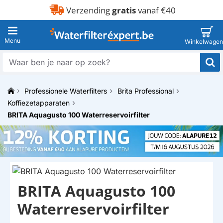
Verzending
gratis
vanaf €40
Waar
ben
je
Professionele Waterfilters
Brita Professional
naar
h
op
Koffiezetapparaten
o
zoek?
BRITA Aquagusto 100 Waterreservoirfilter
m
e
BRITA Aquagusto 100
Waterreservoirfilter