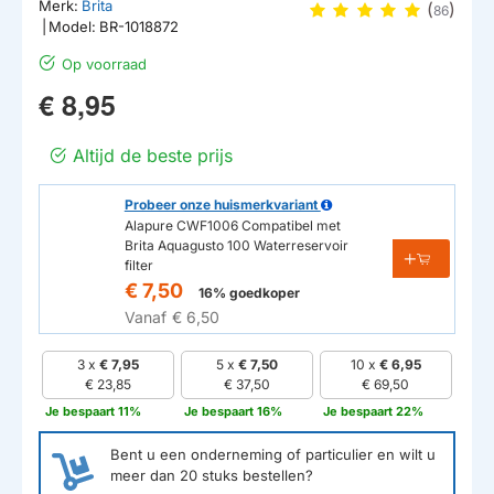
Merk:
Brita
(
)
86
|
Model:
BR-1018872
Op voorraad
€ 8,95
Altijd de beste prijs
Probeer onze huismerkvariant
Alapure CWF1006 Compatibel met
Brita Aquagusto 100 Waterreservoir
filter
€ 7,50
16% goedkoper
Vanaf
€ 6,50
3 x
€ 7,95
5 x
€ 7,50
10 x
€ 6,95
€ 23,85
€ 37,50
€ 69,50
Je bespaart 11%
Je bespaart 16%
Je bespaart 22%
Bent u een onderneming of particulier en wilt u
meer dan
20
stuks bestellen?