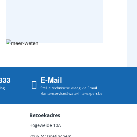
333
E-Mail
dag
Stel je technische vraag via Email
klantenservice@waterfilterexpert.be
Bezoekadres
Hogeweide 10A
7005 AV Doetinchem