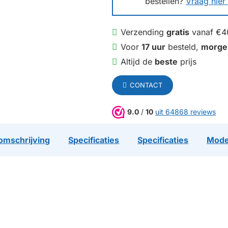
bestellen?
Vraag hier 
Verzending
gratis
vanaf €4
Voor
17 uur
besteld,
morge
Altijd de
beste
prijs
CONTACT
9.0
/
10
uit 64868 reviews
omschrijving
Specificaties
Specificaties
Mode