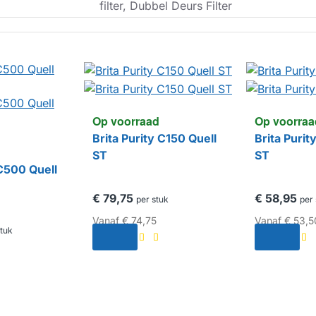
filter, Dubbel Deurs Filter
Op voorraad
Op voorraa
Brita Purity C150 Quell
Brita Purit
ST
ST
 C500 Quell
€ 79,75
€ 58,95
per stuk
per 
Vanaf
€ 74,75
Vanaf
€ 53,5
stuk