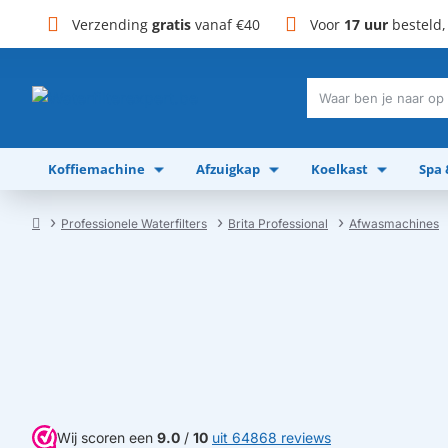
Verzending
gratis
vanaf €40
Voor
17 uur
besteld
Waar
ben
je
Koffiemachine
Afzuigkap
Koelkast
Spa
naar
op
zoek?
Professionele Waterfilters
Brita Professional
Afwasmachines
home
Wij scoren een
9.0
/
10
uit 64868 reviews