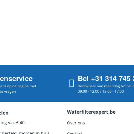
tenservice
Bel +31 314 745 
 eens op de pagina met
Bereikbaar van maandag t/m vrij
de vragen
09.00 - 12.00 / 13.00 - 17.00
Waterfilterexpert.be
elen
ing v.a. € 40,-
Over ons
r besteld, morgen in huis
Contact