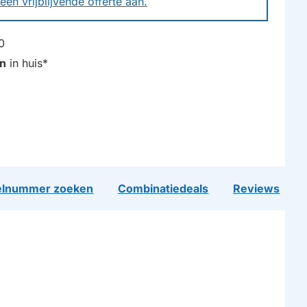
een vrijblijvende offerte aan.
0
n
in huis*
lnummer zoeken
Combinatiedeals
Reviews