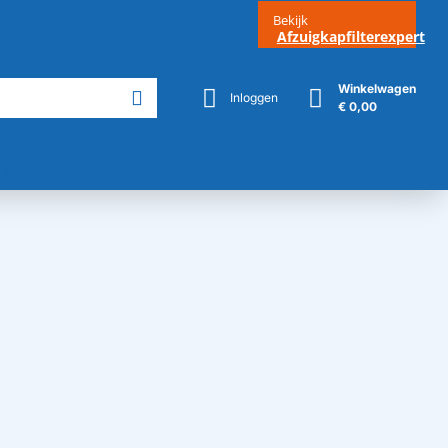
Bekijk
Klantenservice
Contact
Afzuigkapfilterexpert
Winkelwagen
Inloggen
€ 0,00
Merken