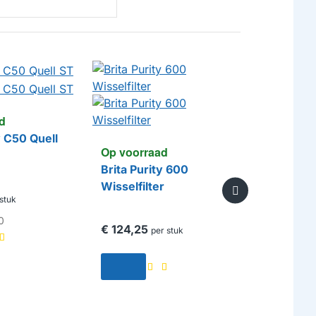
d
y C50 Quell
Op voorraad
Op voorr
Brita Purity 600
Alapure 
Wisselfilter
geschikt
stuk
0
€ 124,25
€ 6,95
per stuk
per
Vanaf
€ 5,
HUISMERK