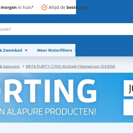
,
morgen
in huis*
Altijd de
beste
prijs
 & Zwembad
Meer Waterfilters
Meer Apparaten
& bakovens
BRITA PURITY C1100 XtraSafe Filterpatroon 1043056