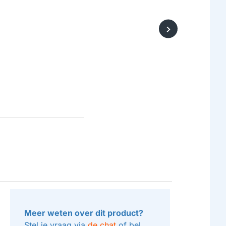
Meer weten over dit product?
Stel je vraag via
de chat
of bel