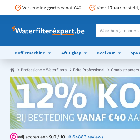
Verzending
gratis
vanaf €40
Voor
17 uur
besteld
Waar
ben
je
Koffiemachine
Afzuigkap
Koelkast
Spa
naar
op
zoek?
Professionele Waterfilters
Brita Professional
Combisteamers 
home
Wij scoren een
9.0
/
10
uit 64883 reviews