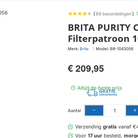
(
)
89 beoordelingen
BRITA PURITY C
Filterpatroon 
Merk:
Brita
Model:
BR-1043056
|
€ 209,95
Altijd de beste prijs
Aantal
Verzending
gratis
vanaf €
Voor
17 uur
besteld,
morg