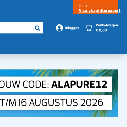
Bekijk
Klantenservice
Contact
Afzuigkapfilterexpert
Winkelwagen
Inloggen
€ 0,00
Merken