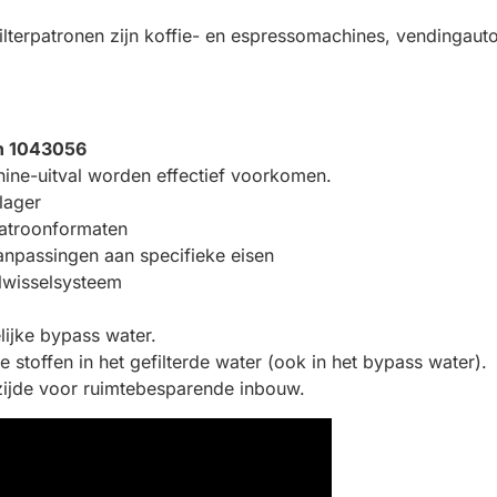
lterpatronen zijn koffie- en espressomachines, vendinga
on 1043056
hine-uitval worden effectief voorkomen.
 lager
rpatroonformaten
aanpassingen aan specifieke eisen
elwisselsysteem
lijke bypass water.
stoffen in het gefilterde water (ook in het bypass water).
pzijde voor ruimtebesparende inbouw.