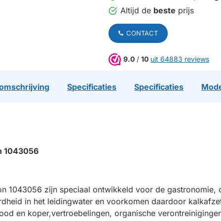
Altijd de
beste
prijs
CONTACT
9.0
/
10
uit 64883 reviews
omschrijving
Specificaties
Specificaties
Mode
on 1043056
on 1043056 zijn speciaal ontwikkeld voor de gastronomie, 
dheid in het leidingwater en voorkomen daardoor kalkafzet
ood en koper,vertroebelingen, organische verontreiniging