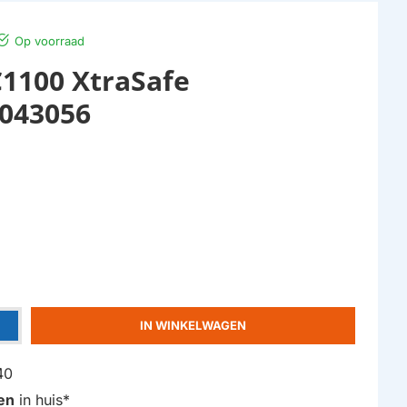
Op voorraad
1100 XtraSafe
1043056
IN WINKELWAGEN
40
en
in huis*