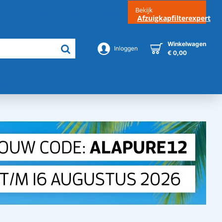
Bekijk
Klantenservice
Contact
Afzuigkapfilterexpert
Winkelwagen
Inloggen
€ 0,00
Merken