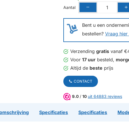
Aantal
Bent u een ondernemin
bestellen?
Vraag hier 
Verzending
gratis
vanaf €
Voor
17 uur
besteld,
morg
Altijd de
beste
prijs
CONTACT
9.0
/
10
uit 64883 reviews
omschrijving
Specificaties
Specificaties
Mode