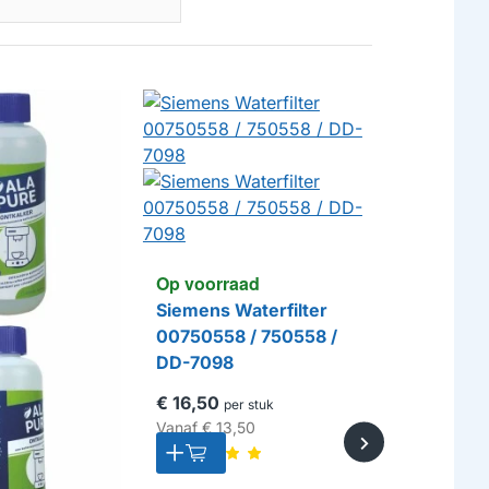
Op voorraad
Siemens Waterfilter
00750558 / 750558 /
DD-7098
€ 16,50
per stuk
Vanaf
€ 13,50
Op voorr
Alapure W
geschikt