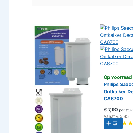
Op voorraad
Philips Saec
Ontkalker De
CA6700
€ 7,90
per stuk
Vanaf
€ 5,85