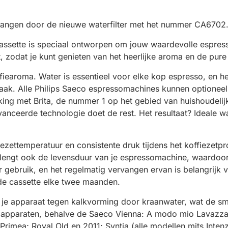
ervangen door de nieuwe waterfilter met het nummer CA6702.
assette is speciaal ontworpen om jouw waardevolle espress
, zodat je kunt genieten van het heerlijke aroma en de pure
offiearoma. Water is essentieel voor elke kop espresso, en he
maak. Alle Philips Saeco espressomachines kunnen optioneel
ng met Brita, de nummer 1 op het gebied van huishoudelijke w
anceerde technologie doet de rest. Het resultaat? Ideale w
fiezettemperatuur en consistente druk tijdens het koffiezet
engt ook de levensduur van je espressomachine, waardoor je
 gebruik, en het regelmatig vervangen ervan is belangrijk 
de cassette elke twee maanden.
r je apparaat tegen kalkvorming door kraanwater, wat de s
o apparaten, behalve de Saeco Vienna: A modo mio Lavazza; 
Primea; Royal Old en 2011; Syntia (alle modellen mits Intenz