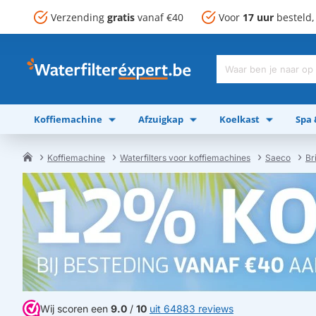
Verzending
gratis
vanaf €40
Voor
17 uur
besteld
Waar
ben
je
Koffiemachine
Afzuigkap
Koelkast
Spa
naar
op
zoek?
Koffiemachine
Waterfilters voor koffiemachines
Saeco
Bri
home
Wij scoren een
9.0
/
10
uit 64883 reviews