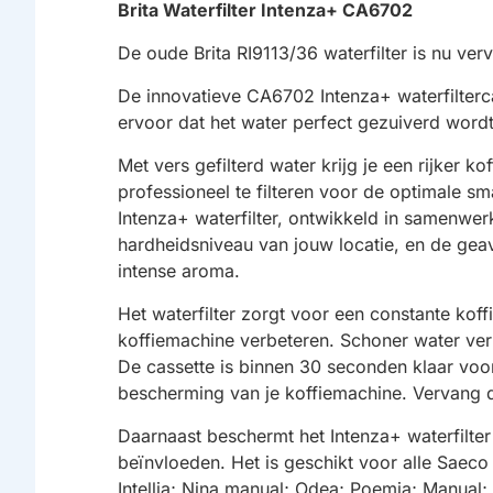
Brita Waterfilter Intenza+ CA6702
De oude Brita RI9113/36 waterfilter is nu v
De innovatieve CA6702 Intenza+ waterfilterc
ervoor dat het water perfect gezuiverd wordt
Met vers gefilterd water krijg je een rijker k
professioneel te filteren voor de optimale s
Intenza+ waterfilter, ontwikkeld in samenwerki
hardheidsniveau van jouw locatie, en de geav
intense aroma.
Het waterfilter zorgt voor een constante kof
koffiemachine verbeteren. Schoner water verl
De cassette is binnen 30 seconden klaar voor
bescherming van je koffiemachine. Vervang 
Daarnaast beschermt het Intenza+ waterfilte
beïnvloeden. Het is geschikt voor alle Saec
Intellia; Nina manual; Odea; Poemia; Manual; 