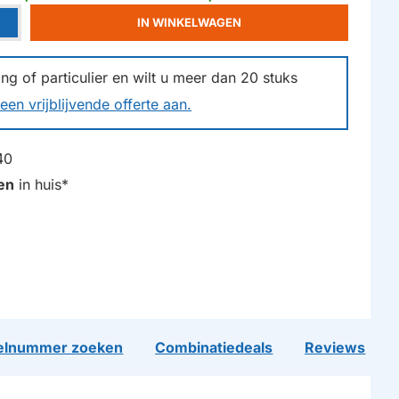
IN WINKELWAGEN
g of particulier en wilt u meer dan
20
stuks
een vrijblijvende offerte aan.
40
en
in huis*
lnummer zoeken
Combinatiedeals
Reviews