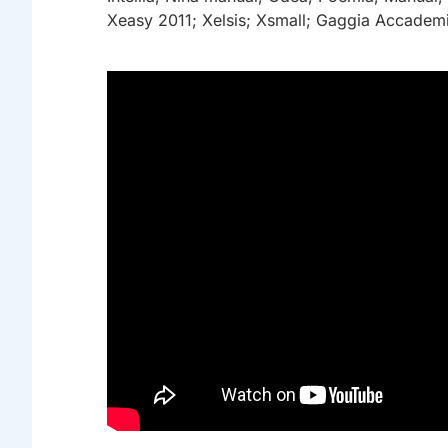
Xeasy 2011; Xelsis; Xsmall; Gaggia Accadem