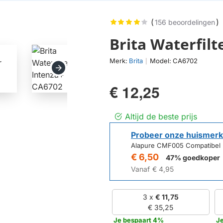
(
)
156 beoordelingen
Brita Waterfilter 
Merk:
Brita
Model:
CA6702
|
€ 12,25
Altijd de beste prijs
Probeer onze huismerk
Alapure CMF005 Compatibel me
€ 6,50
47% goedkoper
Vanaf
€ 4,95
3 x
€ 11,75
€ 35,25
Je bespaart 4%
J