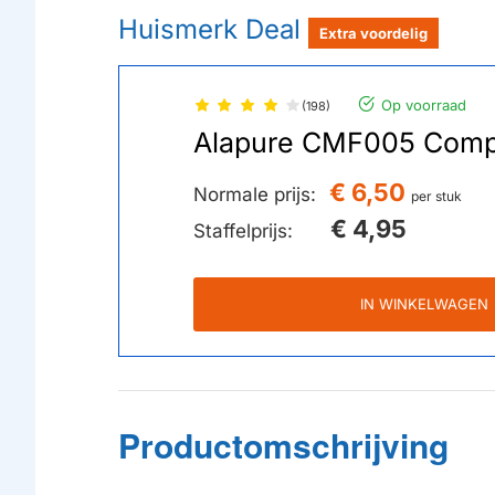
Huismerk Deal
Extra voordelig
Op voorraad
(198)
Alapure CMF005 Compat
€ 6,50
Normale prijs:
per stuk
€ 4,95
Staffelprijs:
IN WINKELWAGEN
Productomschrijving