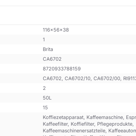
116x56x38
1
Brita
CA6702
8720933788159
CA6702, CA6702/10, CA6702/00, RI911
2
50L
15
Koffiezetapparaat, Kaffeemaschine, Esp
Kaffeefilter, Koffiefilter, Pflegeprodukte,
Kaffeemaschinenersatzteile, Kaffeeautoma