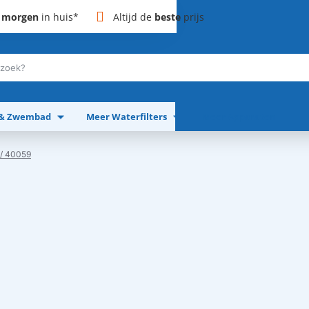
,
morgen
in huis*
Altijd de
beste
prijs
 & Zwembad
Meer Waterfilters
Meer Apparaten
 / 40059