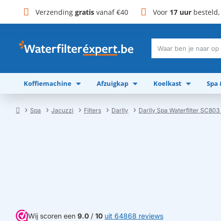
Verzending
gratis
vanaf €40
Voor
17 uur
besteld
Waar
ben
je
Koffiemachine
Afzuigkap
Koelkast
Spa
naar
op
zoek?
Spa
Jacuzzi
Filters
Darlly
Darlly Spa Waterfilter SC803
home
Wij scoren een
9.0
/
10
uit 64868 reviews