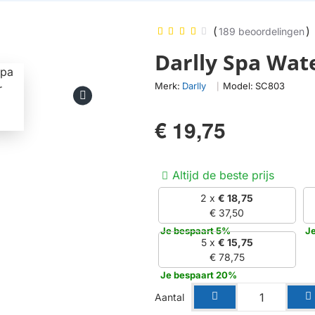
(
)
189 beoordelingen
Darlly Spa Wate
Merk:
Darlly
Model:
SC803
|
€ 19,75
Altijd de beste prijs
2 x
€ 18,75
€ 37,50
Je bespaart 5%
J
5 x
€ 15,75
€ 78,75
Je bespaart 20%
Aantal