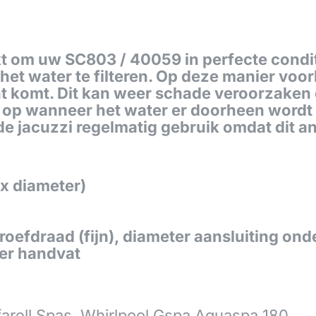
kt om uw SC803 / 40059 in perfecte conditi
 het water te filteren. Op deze manier voo
 komt. Dit kan weer schade veroorzaken 
l op wanneer het water er doorheen wordt 
 jacuzzi regelmatig gebruik omdat dit and
 x diameter)
roefdraad (fijn), diameter aansluiting ond
der handvat
farell Spas, Whirlpool Gspa Aquaspa 180