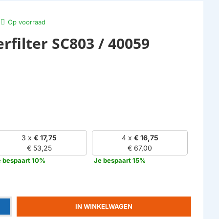
Op voorraad
rfilter SC803 / 40059
3 x
€ 17,75
4 x
€ 16,75
€ 53,25
€ 67,00
e bespaart 10%
Je bespaart 15%
IN WINKELWAGEN