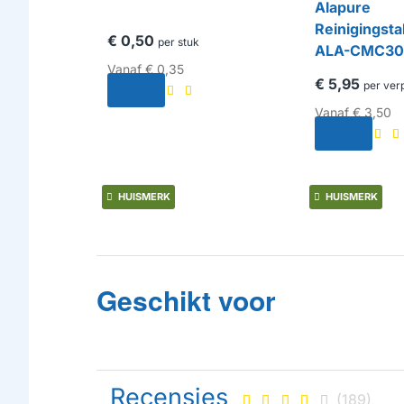
Alapure
Reinigingsta
€ 0,50
per stuk
ALA-CMC301 
Vanaf
€ 0,35
€ 5,95
per ver
Vanaf
€ 3,50
HUISMERK
HUISMERK
Geschikt voor
Recensies
(189)