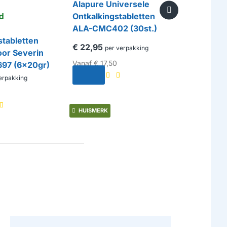
Alapure Universele
Icepure W
d
Ontkalkingstabletten
geschikt
ALA-CMC402 (30st.)
UKF7003
stabletten
€ 22,95
€ 20,00
per verpakking
p
oor Severin
Vanaf
€ 17,50
697 (6x20gr)
erpakking
HUISMERK
HUISMERK