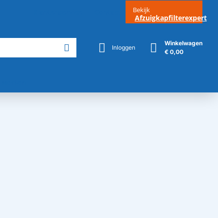
Bekijk
Klantenservice
Contact
Afzuigkapfilterexpert
Winkelwagen
Inloggen
€ 0,00
Merken