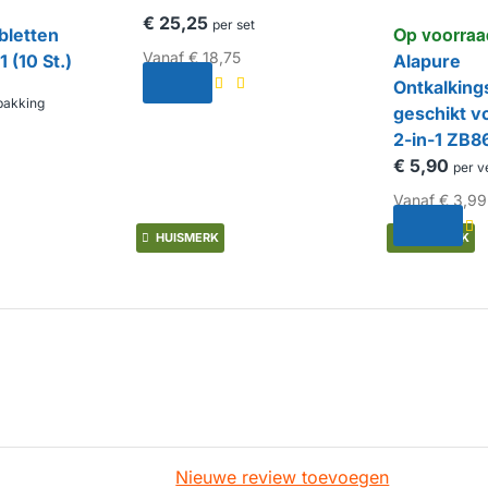
€ 25,25
per set
Op voorraa
bletten
Vanaf
€ 18,75
(10 St.)
Alapure
Ontkalking
pakking
geschikt v
2-in-1 ZB8
€ 5,90
per v
Vanaf
€ 3,99
HUISMERK
HUISMERK
Nieuwe review toevoegen