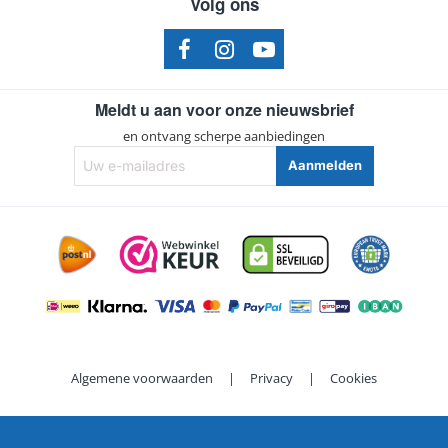
Volg ons
AEG
90027881500
CX 8 2 80 O
AEG
90027881501
CX 8 2 80 TM
AEG
Meldt u aan voor onze nieuwsbrief
90027881401
en ontvang scherpe aanbiedingen
CX 8 2 80 TM
Uw
AEG
90027881400
Aanmelden
e-
mailadres
CX 8 2 95 BM
AEG
90027882800
CX 8 2 95 BM
AEG
90027882801
CX 8 2 95 GM
AEG
90027881801
CX 8 2 95 GM
AEG
90027881700
Algemene voorwaarden
|
Privacy
|
Cookies
CX 8 2 95 GM
AEG
90027881800
Copyright ©
2026 | Waterfilterexpert.be