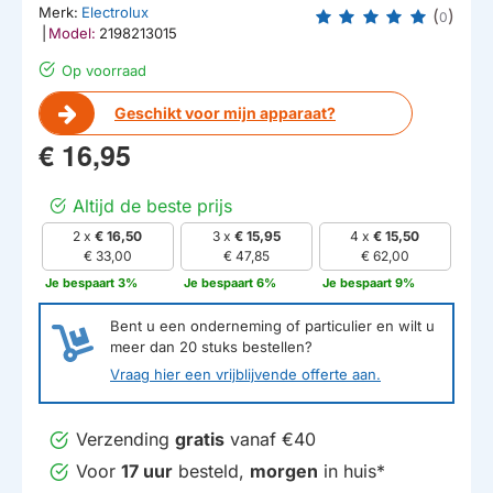
Merk:
Electrolux
(
)
0
|
Model:
2198213015
Op voorraad
Geschikt voor mijn apparaat?
€ 16,95
Altijd de beste prijs
2 x
€ 16,50
3 x
€ 15,95
4 x
€ 15,50
€ 33,00
€ 47,85
€ 62,00
Je bespaart 3%
Je bespaart 6%
Je bespaart 9%
Bent u een onderneming of particulier en wilt u
meer dan
20
stuks bestellen?
Vraag hier een vrijblijvende offerte aan.
Verzending
gratis
vanaf €40
Voor
17 uur
besteld,
morgen
in huis*