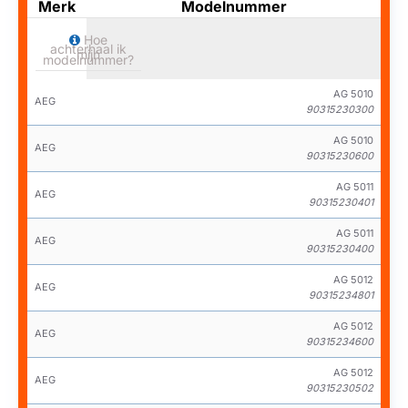
Merk
Modelnummer
Hoe
achterhaal ik
mijn
modelnummer?
AG 5010
AEG
90315230300
AG 5010
AEG
90315230600
AG 5011
AEG
90315230401
AG 5011
AEG
90315230400
AG 5012
AEG
90315234801
AG 5012
AEG
90315234600
AG 5012
AEG
90315230502