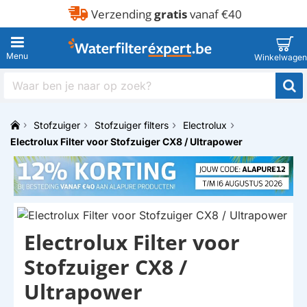
Verzending
gratis
vanaf €40
Waar
ben
je
Stofzuiger
Stofzuiger filters
Electrolux
naar
h
op
Electrolux Filter voor Stofzuiger CX8 / Ultrapower
o
zoek?
m
e
Electrolux Filter voor
Stofzuiger CX8 /
Ultrapower