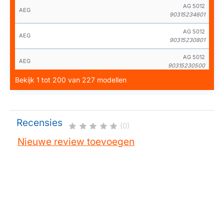
AG 5012
AEG
90315234601
AG 5012
AEG
90315230801
AG 5012
AEG
90315230500
Bekijk 1 tot 200 van 227 modellen
AG 5012
AEG
90315234800
AG 5012
AEG
90315230802
Recensies
(0)
AG 5012
AEG
Nieuwe review toevoegen
90315230501
AG 5012 T
AEG
90315232800
AG 5020
AEG
90315233401
AG 5020
AEG
90315233400