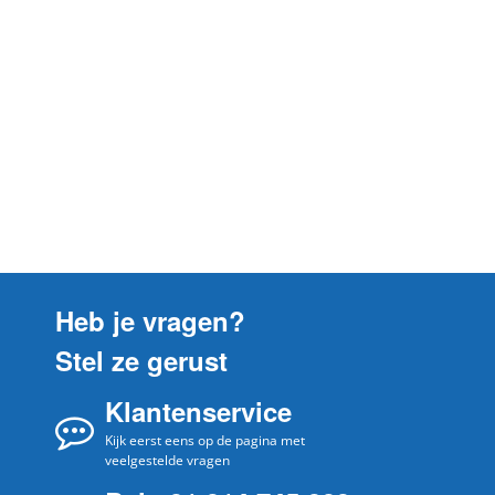
AG 5020
AEG
90315233600
AG 5022
AEG
90315233700
AG 5022
AEG
90315233501
AG 5022
AEG
90315233500
AG 5022
AEG
90315233701
CX 8 2 75 FF
Heb je vragen?
AEG
90027882501
Stel ze gerust
CX 8 2 75 FF
AEG
90027882500
Klantenservice
CX 8 2 75 MG
AEG
Kijk eerst eens op de pagina met
90027881000
veelgestelde vragen
CX 8 2 75 MG
AEG
90027881001