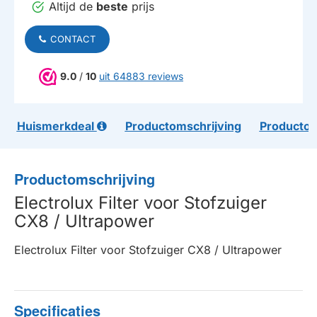
Altijd de
beste
prijs
CONTACT
9.0
/
10
uit 64883 reviews
Huismerkdeal
Productomschrijving
Productom
Productomschrijving
Electrolux Filter voor Stofzuiger
CX8 / Ultrapower
Electrolux Filter voor Stofzuiger CX8 / Ultrapower
Specificaties