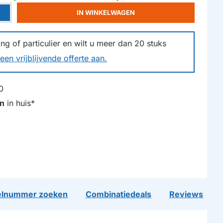
IN WINKELWAGEN
g of particulier en wilt u meer dan
20
stuks
een vrijblijvende offerte aan.
0
n
in huis*
lnummer zoeken
Combinatiedeals
Reviews