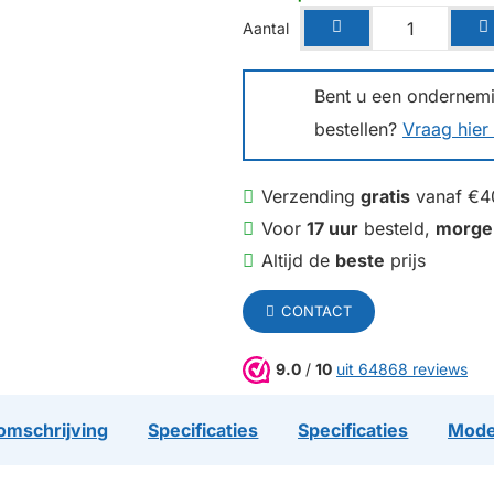
Aantal
Bent u een ondernemin
bestellen?
Vraag hier 
Verzending
gratis
vanaf €4
Voor
17 uur
besteld,
morge
Altijd de
beste
prijs
CONTACT
9.0
/
10
uit 64868 reviews
omschrijving
Specificaties
Specificaties
Mode