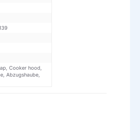
139
ap, Cooker hood,
ube, Abzugshaube,