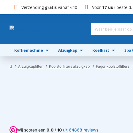
Verzending
gratis
vanaf €40
Voor
17 uur
besteld
Waar
ben
je
Koffiemachine
Afzuigkap
Koelkast
Spa
naar
op
zoek?
Afzuigkapfilter
Koolstoffilters afzuigkap
Fagor koolstoffilters
home
Wij scoren een
9.0
/
10
uit 64868 reviews