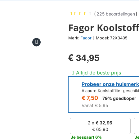
(
)
225 beoordelingen
Fagor Koolstoff
Merk:
Fagor
Model:
72X3405
|
€ 34,95
Altijd de beste prijs
Probeer onze huismerk
Alapure Koolstoffilter gesch
€ 7,50
79% goedkoper
Vanaf
€ 5,95
2 x
€ 32,95
€ 65,90
Je bespaart 6%
J