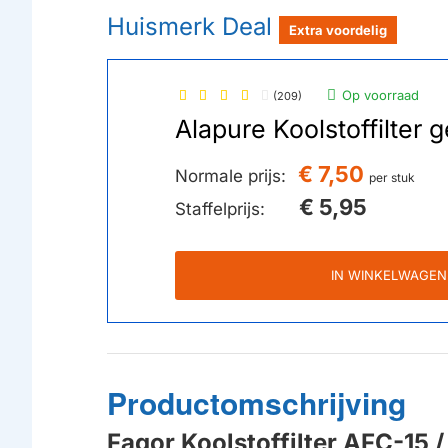
Huismerk Deal
Extra voordelig
Op voorraad
(209)
Alapure Koolstoffilter
€ 7,50
Normale prijs:
per stuk
€ 5,95
Staffelprijs:
IN WINKELWAGEN
Productomschrijving
Fagor Koolstoffilter AFC-15