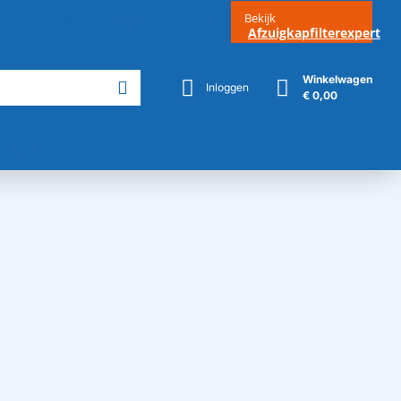
Bekijk
Klantenservice
Contact
Afzuigkapfilterexpert
Winkelwagen
Inloggen
€ 0,00
Merken