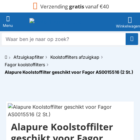
Verzending
gratis
vanaf €40
Waar
ben
je
Afzuigkapfilter
Koolstoffilters afzuigkap
naar
h
op
Fagor koolstoffilters
o
zoek?
Alapure Koolstoffilter geschikt voor Fagor AS0015516 (2 St.)
m
e
Alapure Koolstoffilter
HUISMERK
geschikt voor Fagor