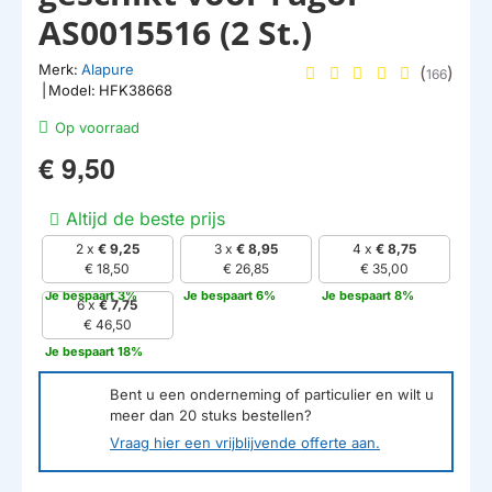
AS0015516 (2 St.)
Merk:
Alapure
(
)
166
|
Model:
HFK38668
Op voorraad
€ 9,50
Altijd de beste prijs
2 x
€ 9,25
3 x
€ 8,95
4 x
€ 8,75
€ 18,50
€ 26,85
€ 35,00
Je bespaart 3%
Je bespaart 6%
Je bespaart 8%
6 x
€ 7,75
€ 46,50
Je bespaart 18%
Bent u een onderneming of particulier en wilt u
meer dan
20
stuks bestellen?
Vraag hier een vrijblijvende offerte aan.