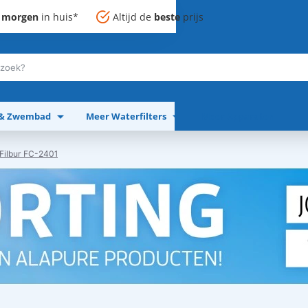
,
morgen
in huis*
Altijd de
beste
prijs
 & Zwembad
Meer Waterfilters
Meer Apparaten
 Filbur FC-2401