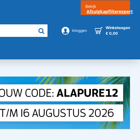
Bekijk
Klantenservice
Contact
Afzuigkapfilterexpert
Winkelwagen
Inloggen
€ 0,00
Merken