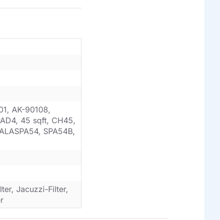
01, AK-90108,
D4, 45 sqft, CH45,
 ALASPA54, SPA54B,
er, Jacuzzi-Filter,
r