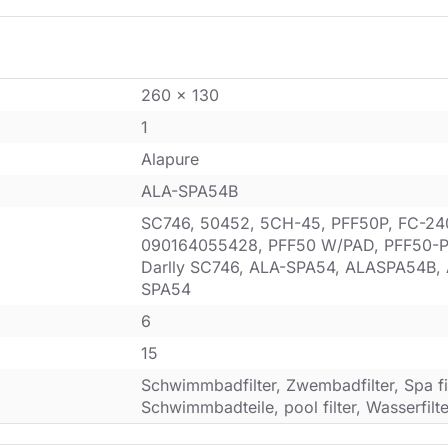
260 x 130
1
Alapure
ALA-SPA54B
SC746, 50452, 5CH-45, PFF50P, FC-24
090164055428, PFF50 W/PAD, PFF50-PA
Darlly SC746, ALA-SPA54, ALASPA54B,
SPA54
6
15
Schwimmbadfilter, Zwembadfilter, Spa filt
Schwimmbadteile, pool filter, Wasserfilte