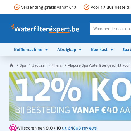
Verzending
gratis
vanaf €40
Voor
17 uur
besteld
Waar
ben
je
Koffiemachine
Afzuigkap
Koelkast
Spa
naar
op
zoek?
Spa
Jacuzzi
Filters
Alapure Spa Waterfilter geschikt voor
home
Wij scoren een
9.0
/
10
uit 64868 reviews