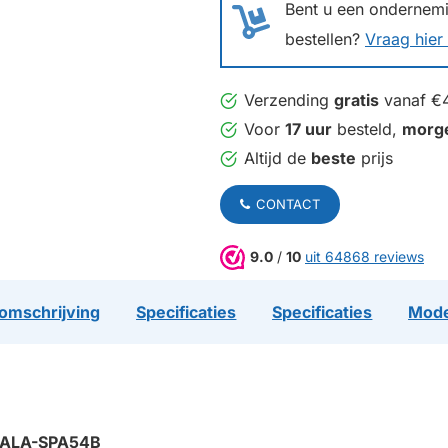
Bent u een ondernemin
bestellen?
Vraag hier 
Verzending
gratis
vanaf €
Voor
17 uur
besteld,
morg
Altijd de
beste
prijs
CONTACT
9.0
/
10
uit 64868 reviews
omschrijving
Specificaties
Specificaties
Mode
re ALA-SPA54B