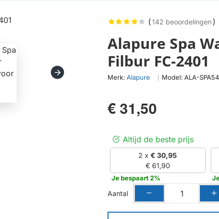
(
)
142 beoordelingen
Alapure Spa Wa
Filbur FC-2401
Merk:
Alapure
Model:
ALA-SPA5
|
€ 31,50
Altijd de beste prijs
2 x
€ 30,95
€ 61,90
Je bespaart 2%
J
Aantal