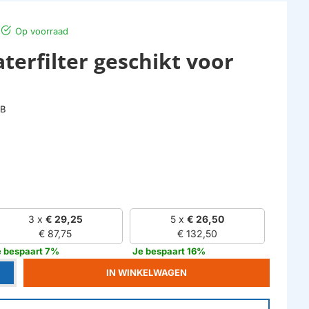
Op voorraad
terfilter geschikt voor
4B
3 x
€ 29,25
5 x
€ 26,50
€ 87,75
€ 132,50
e bespaart 7%
Je bespaart 16%
IN WINKELWAGEN