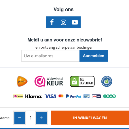
Volg ons
Meldt u aan voor onze nieuwsbrief
en ontvang scherpe aanbiedingen
Uw
Aanmelden
e-
mailadres
Algemene voorwaarden
|
Privacy
|
Cookies
IN WINKELWAGEN
Aantal