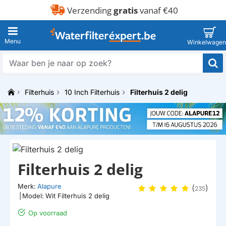
Verzending
gratis
vanaf €40
Waar
ben
je
Filterhuis
10 Inch Filterhuis
Filterhuis 2 delig
naar
h
op
o
zoek?
m
e
HUISMERK
Filterhuis 2 delig
Merk:
Alapure
(
)
235
|
Model:
Wit Filterhuis 2 delig
Op voorraad