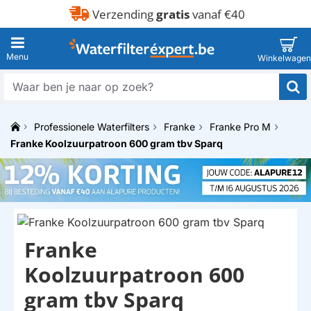
Verzending
gratis
vanaf €40
Waar
ben
je
Professionele Waterfilters
Franke
Franke Pro M
naar
h
op
Franke Koolzuurpatroon 600 gram tbv Sparq
o
zoek?
m
e
Franke
Koolzuurpatroon 600
gram tbv Sparq