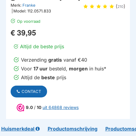
Merk:
Franke
(
)
210
|
Model:
112.0571.833
Op voorraad
€ 39,95
Altijd de beste prijs
Verzending
gratis
vanaf €40
Voor
17 uur
besteld,
morgen
in huis*
Altijd de
beste
prijs
CONTACT
9.0
/
10
uit 64868 reviews
Huismerkdeal
Productomschrijving
Productomsc