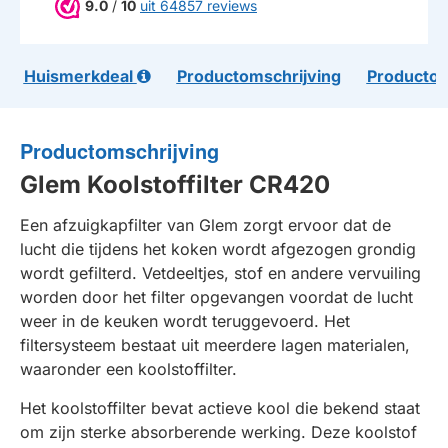
9.0
/
10
uit 64857 reviews
Huismerkdeal
Productomschrijving
Productom
Productomschrijving
Glem Koolstoffilter CR420
Een afzuigkapfilter van Glem zorgt ervoor dat de
lucht die tijdens het koken wordt afgezogen grondig
wordt gefilterd. Vetdeeltjes, stof en andere vervuiling
worden door het filter opgevangen voordat de lucht
weer in de keuken wordt teruggevoerd. Het
filtersysteem bestaat uit meerdere lagen materialen,
waaronder een koolstoffilter.
Het koolstoffilter bevat actieve kool die bekend staat
om zijn sterke absorberende werking. Deze koolstof