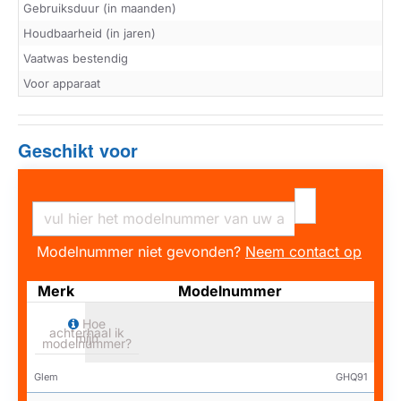
Gebruiksduur (in maanden)
Houdbaarheid (in jaren)
Vaatwas bestendig
Voor apparaat
Geschikt voor
Modelnummer niet gevonden?
Neem contact op
Merk
Modelnummer
Hoe
achterhaal ik
mijn
modelnummer?
Glem
GHQ91