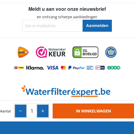
Meldt u aan voor onze nieuwsbrief
en ontvang scherpe aanbiedingen
Uw
Aanmelden
e-
mailadres
Algemene voorwaarden
|
Privacy
|
Cookies
IN WINKELWAGEN
Aantal
Copyright ©
2026 | Waterfilterexpert.be