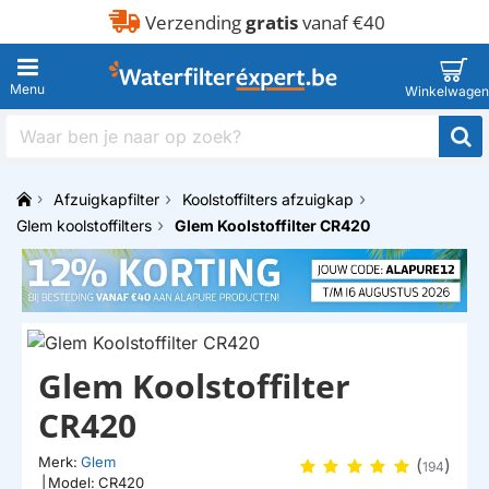
Verzending
gratis
vanaf €40
Waar
ben
je
Afzuigkapfilter
Koolstoffilters afzuigkap
naar
h
op
Glem koolstoffilters
Glem Koolstoffilter CR420
o
zoek?
m
e
Glem Koolstoffilter
CR420
Merk:
Glem
(
)
194
|
Model:
CR420