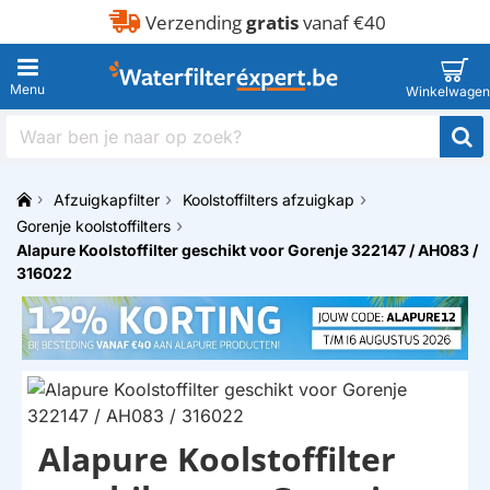
Verzending
gratis
vanaf €40
Waar
ben
je
Afzuigkapfilter
Koolstoffilters afzuigkap
naar
h
op
Gorenje koolstoffilters
o
zoek?
Alapure Koolstoffilter geschikt voor Gorenje 322147 / AH083 /
m
316022
e
Alapure Koolstoffilter
HUISMERK