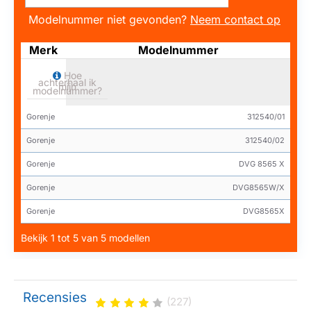
Modelnummer niet gevonden?
Neem contact op
Merk
Modelnummer
Hoe
achterhaal ik
mijn
modelnummer?
Gorenje
312540/01
Gorenje
312540/02
Gorenje
DVG 8565 X
Gorenje
DVG8565W/X
Gorenje
DVG8565X
Bekijk 1 tot 5 van 5 modellen
Recensies
(227)