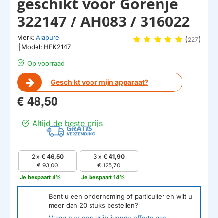
geschikt voor Gorenje
322147 / AH083 / 316022
Merk:
Alapure
(
)
227
|
Model:
HFK2147
Op voorraad
Geschikt voor mijn apparaat?
€ 48,50
Altijd de beste prijs
2 x
€ 46,50
3 x
€ 41,90
€ 93,00
€ 125,70
Je bespaart 4%
Je bespaart 14%
Bent u een onderneming of particulier en wilt u
meer dan
20
stuks bestellen?
Vraag hier een vrijblijvende offerte aan.