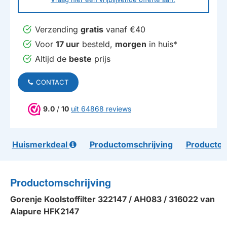
Verzending
gratis
vanaf €40
Voor
17 uur
besteld,
morgen
in huis*
Altijd de
beste
prijs
CONTACT
9.0
/
10
uit 64868 reviews
Huismerkdeal
Productomschrijving
Productom
Productomschrijving
Gorenje Koolstoffilter 322147 / AH083 / 316022 van
Alapure HFK2147