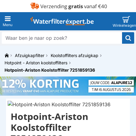
Verzending
gratis
vanaf €40
Waar
ben
je
Afzuigkapfilter
Koolstoffilters afzuigkap
naar
h
op
Hotpoint - Ariston koolstoffilters
o
zoek?
Hotpoint-Ariston Koolstoffilter 7251859136
m
e
Hotpoint-Ariston
Koolstoffilter