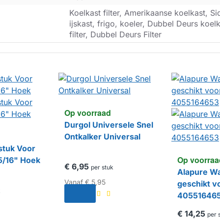
Koelkast filter, Amerikaanse koelkast, Si
ijskast, frigo, koeler, Dubbel Deurs koel
filter, Dubbel Deurs Filter
Op voorraad
Durgol Universele Snel
Ontkalker Universal
stuk Voor
Op voorraa
5/16" Hoek
€ 6,95
per stuk
Alapure Wa
Vanaf
€ 5,95
geschikt v
k
40551646
€ 14,25
per 