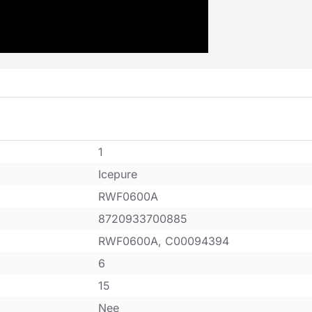
1
Icepure
RWF0600A
8720933700885
RWF0600A, C00094394
6
15
Nee