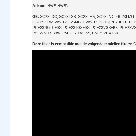
Ariston:
HWF; HWFA
GE:
GC23LDC; GC23LGB; GC23LMA; GC23LMC; GC23LMG;
GSE25KEWFWW; GSE25MGTCWW; PC23HB; PC23HEL; PC23
PCE23NGTCFSS; PCE23TGXFSS; PCE23VGXFBB; PCE23VG
PSE27VHXTWW; PSE29NHWCSS; PSE29VHXTBB
Deze filter is compatible met de volgende modellen filters:
G