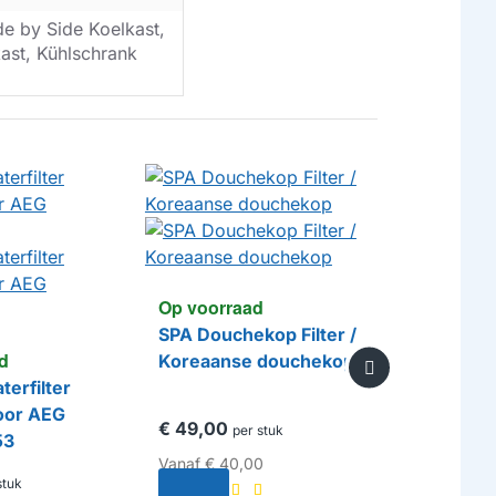
de by Side Koelkast,
kast, Kühlschrank
Op voorraad
SPA Douchekop Filter /
d
Koreaanse douchekop
terfilter
oor AEG
€ 49,00
per stuk
53
Vanaf
€ 40,00
stuk