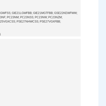
LGWFSS; GIE21LGWFBB; GIE21MGTFBB; GSE22KEWFWW;
3NF; PC23NM; PC23NSS; PC23NW; PC23NZM;
SE25VGXCSS; PSE27NHWCSS; PSE27VGXFBB;
1