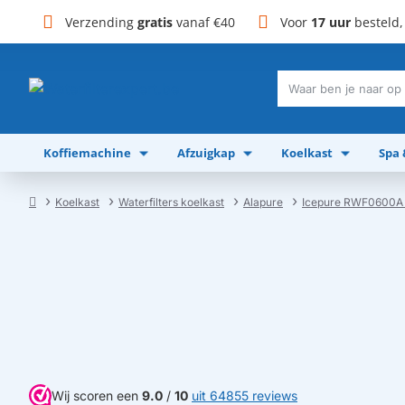
Verzending
gratis
vanaf €40
Voor
17 uur
besteld
Waar
ben
je
Koffiemachine
Afzuigkap
Koelkast
Spa
naar
op
zoek?
Koelkast
Waterfilters koelkast
Alapure
Icepure RWF0600A W
home
Wij scoren een
9.0
/
10
uit 64855 reviews