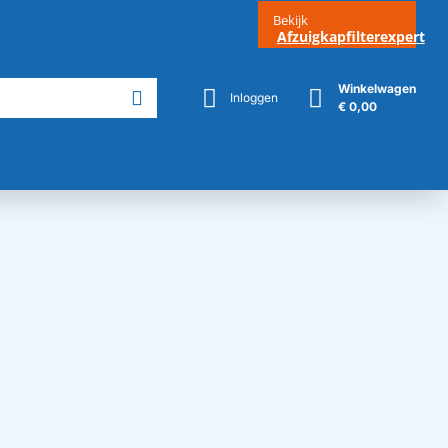
Bekijk
Klantenservice
Contact
Afzuigkapfilterexpert
Winkelwagen
Inloggen
€ 0,00
Merken