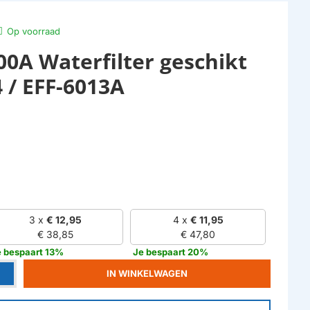
Op voorraad
0A Waterfilter geschikt
 / EFF-6013A
3 x
€ 12,95
4 x
€ 11,95
€ 38,85
€ 47,80
e bespaart 13%
Je bespaart 20%
IN WINKELWAGEN