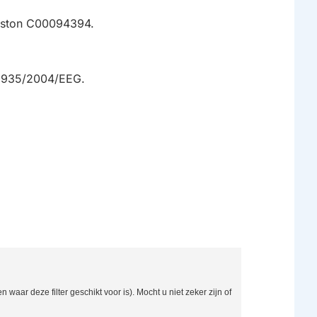
riston C00094394.
 1935/2004/EEG.
aar deze filter geschikt voor is). Mocht u niet zeker zijn of