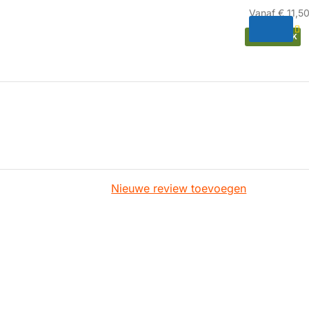
Vanaf
€ 11,5
HUISMERK
Nieuwe review toevoegen