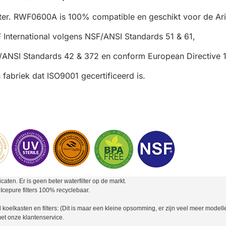
lter. RWF0600A is 100% compatible en geschikt voor de A
SF International volgens NSF/ANSI Standards 51 & 61,
F/ANSI Standards 42 & 372 en conform European Directive
 fabriek dat ISO9001 gecertificeerd is.
ficaten. Er is geen beter waterfilter op de markt.
Icepure filters 100% recyclebaar.
lkasten en filters: (Dit is maar een kleine opsomming, er zijn veel meer modellen w
met onze klantenservice.