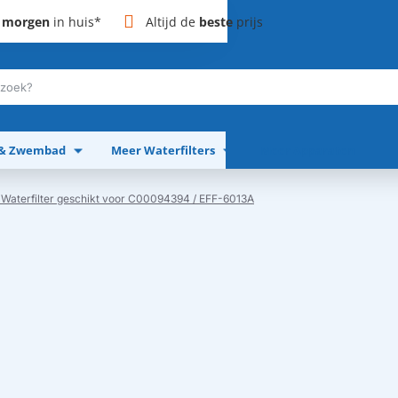
,
morgen
in huis*
Altijd de
beste
prijs
 & Zwembad
Meer Waterfilters
Meer Apparaten
aterfilter geschikt voor C00094394 / EFF-6013A