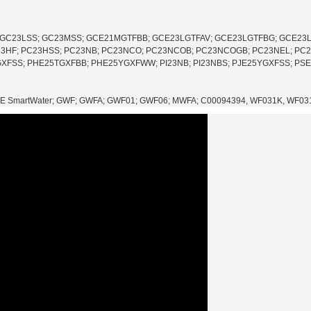
 GC23LSS; GC23MSS; GCE21MGTFBB; GCE23LGTFAV; GCE23LGTFBG; GCE23
HF; PC23HSS; PC23NB; PC23NCO; PC23NCOB; PC23NCOGB; PC23NEL; PC2
XFSS; PHE25TGXFBB; PHE25YGXFWW; PI23NB; PI23NBS; PJE25YGXFSS; P
E SmartWater; GWF; GWFA; GWF01; GWF06; MWFA;
C00094394,
WF031K, WF03