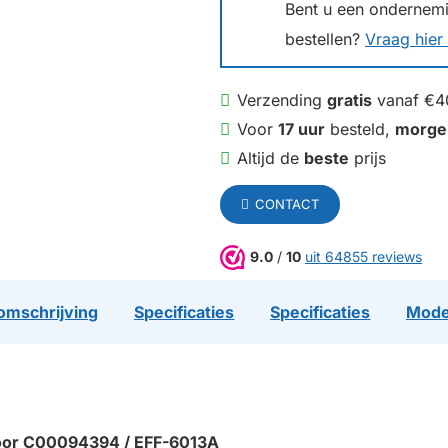
Bent u een ondernemin
bestellen?
Vraag hier 
Verzending
gratis
vanaf €4
Voor
17 uur
besteld,
morge
Altijd de
beste
prijs
CONTACT
9.0
/
10
uit 64855 reviews
omschrijving
Specificaties
Specificaties
Mode
voor C00094394 / EFF-6013A