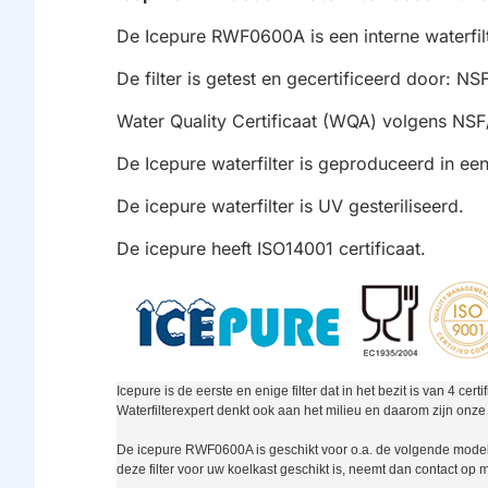
De Icepure RWF0600A is een interne waterfi
De filter is getest en gecertificeerd door: N
Water Quality Certificaat (WQA) volgens NS
De Icepure waterfilter is geproduceerd in een
De icepure waterfilter is UV gesteriliseerd.
De icepure heeft ISO14001 certificaat.
Icepure is de eerste en enige filter dat in het bezit is van 4 certi
Waterfilterexpert denkt ook aan het milieu en daarom zijn onze 
De icepure RWF0600A is geschikt voor o.a. de volgende model koe
deze filter voor uw koelkast geschikt is, neemt dan contact op 