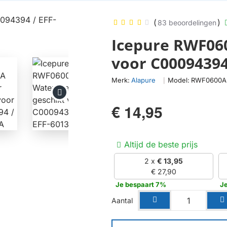
(
)
83 beoordelingen
Icepure RWF060
voor C00094394
Merk:
Alapure
Model:
RWF0600A
|
€ 14,95
Altijd de beste prijs
2 x
€ 13,95
€ 27,90
Je bespaart 7%
J
Aantal