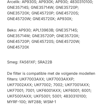
Arcelik: AP930S; AP930X; AP930; 4830310100;
GNE35714S; GNE35714W; GNE35720P;
GNE35720X; GNE45720P; GNE45720S;
GNE45720W; GNE45720X; AP930X;
Beko: AP930; APL13963B; GNE35714S;
GNE35714W; GNE35720P; GNE35720X;
GNE45720P; GNE45720S; GNE45720W;
GNE45720X
Smeg: FA561XF; SRA22B
De filter is compatible met de volgende modellen
filters: UKF7003AXX; UKF7003AXXP;
UKF7002AXX; UKF7002; 7002; UKF7001AXX;
UKF7001; 7001; UKF6001AXX; UKF6001; 6001;
UKF5001AXX; UKF5001; 5001; 4830310100;
MYRF-100; WF288; WSM-1