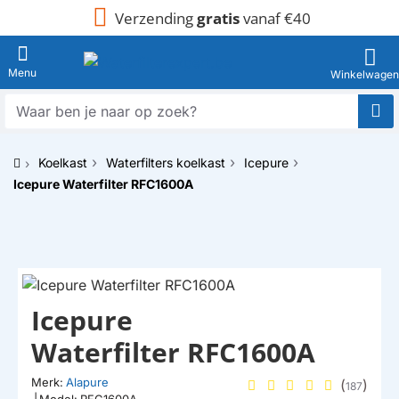
Verzending
gratis
vanaf €40
Waar
ben
je
Koelkast
Waterfilters koelkast
Icepure
naar
h
op
Icepure Waterfilter RFC1600A
o
zoek?
m
e
HUISMERK
Icepure
Waterfilter RFC1600A
Merk:
Alapure
(
)
187
|
Model:
RFC1600A