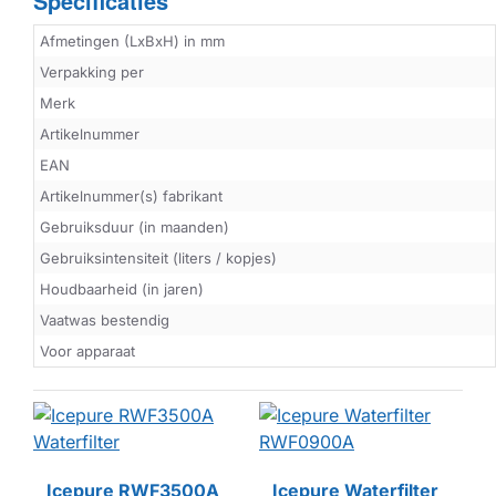
Specificaties
Afmetingen (LxBxH) in mm
Verpakking per
Merk
Artikelnummer
EAN
Artikelnummer(s) fabrikant
Gebruiksduur (in maanden)
Gebruiksintensiteit (liters / kopjes)
Houdbaarheid (in jaren)
Vaatwas bestendig
Voor apparaat
Icepure RWF3500A
Icepure Waterfilter
HUISMERK
HUISMERK