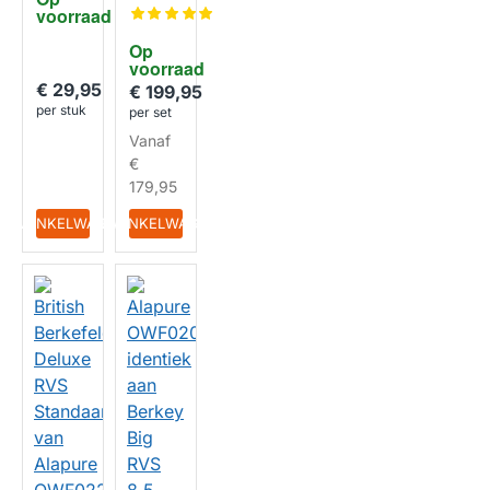
British
Gravity
voorraad
Berkef
RVS
eld
8,5 liter
HUISMERK
Op 
Zwaart
voorraad
ekrach
€ 29,95
t
€ 199,95
Filtrati
per stuk
per set
e SET
Vanaf
HUISMERK
€
179,95
IN WINKELWAGEN
IN WINKELWAGEN