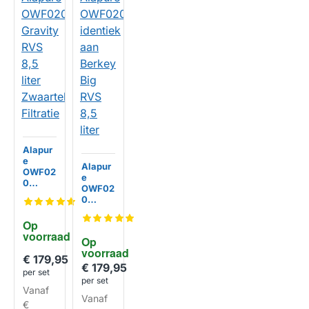
Alapur
e
Alapur
OWF02
e
0
OWF02
Gravity
0
RVS
identie
8,5 liter
k aan
Op 
Zwaart
Berkey
voorraad
ekrach
Op 
Big
t
voorraad
RVS
€ 179,95
Filtrati
8,5 liter
€ 179,95
HUISMERK
e
per set
per set
Vanaf
Vanaf
HUISMERK
€