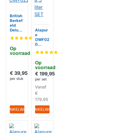
British
Berkef
eld
Deluxe
Alapur
RVS
e
Standa
OWF02
ard van
0
Op 
Alapur
identie
voorraad
e
k aan
OWF02
Berkey
Op 
2
Big
HUISMERK
voorraad
RVS
€ 39,95
8,5 liter
€ 199,95
SET
per stuk
per set
Vanaf
€
HUISMERK
179,95
IN WINKELWAGEN
IN WINKELWAGEN