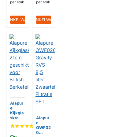
per stuk
per stuk
IN WINKELWAGEN
IN WINKELWAGEN
Alapur
e
Kijkgla
skraant
Alapur
je 21cm
e
geschi
OWF02
kt voor
0
Op 