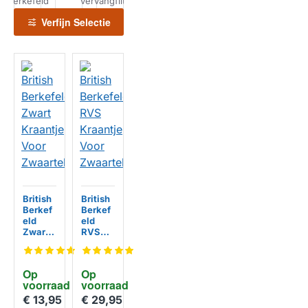
Berkefeld
vervangfilters
waterfilters
waterfilters
Doulton
Verfijn Selectie
British
British
Berkef
Berkef
eld
eld
Zwart
RVS
Kraantj
Kraantj
e Voor
e Voor
Zwaart
Zwaart
Op 
Op 
ekrach
ekrach
voorraad
voorraad
tfilters
tfilters
€ 13,95
€ 29,95