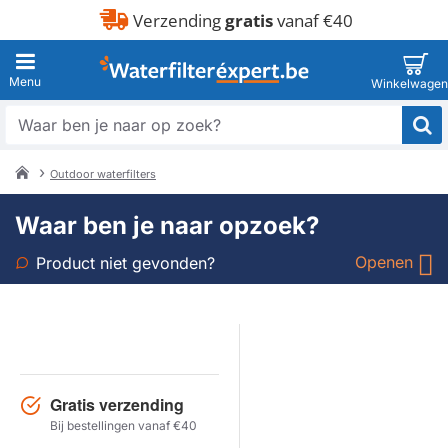
Verzending
gratis
vanaf €40
Waar
ben
je
Outdoor waterfilters
naar
home
op
Waar ben je naar opzoek?
zoek?
Openen
Product niet gevonden?
Soort
Merk
Gratis verzending
Model
Bij bestellingen vanaf €40