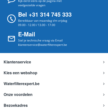
Kijk eerst eens op de pagina met
veelgestelde vragen
Bel +31 314 745 333
Bereikbaar van maandag t/m vrijdag
09.00 - 12.00 / 13.00 - 17.00
E-Mail
Stel je technische vraag via Email
klantenservice@waterfilterexpert.be
Klantenservice
Kies een webshop
Waterfilterexpert.be
Onze voordelen
Bezoekadres