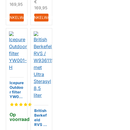
€
169,95
169,95
IN WINKELWAGEN
IN WINKELWAGEN
Icepure
Outdoo
r filter
YW001
-H
British
HUISMERK
Op 
Berkef
voorraad
eld
RVS /
W93611