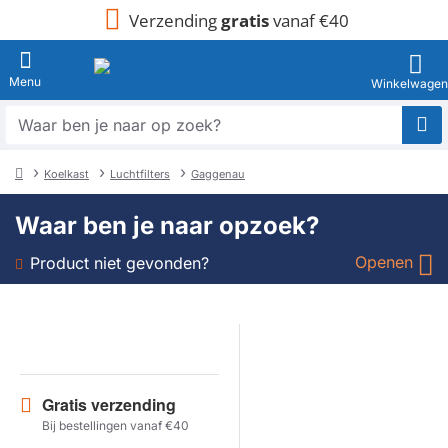
Verzending
gratis
vanaf €40
Waar
ben
je
Koelkast
Luchtfilters
Gaggenau
naar
home
op
Waar ben je naar opzoek?
zoek?
Openen
Product niet gevonden?
Soort
Merk
Gratis verzending
Model
Bij bestellingen vanaf €40