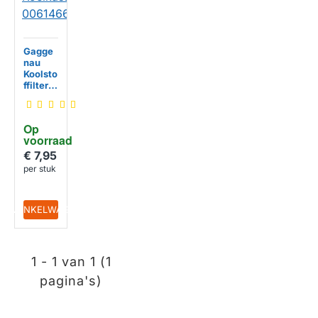
Gagge
nau
Koolsto
ffilter
Koelka
st
006146
Op 
65
voorraad
€ 7,95
per stuk
IN WINKELWAGEN
1 - 1 van 1 (1
pagina's)