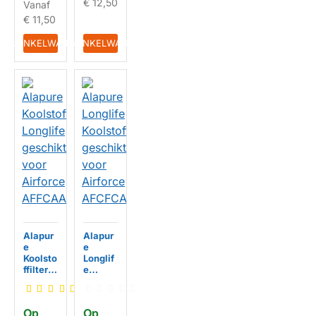
€ 12,50
Vanaf
AFCFC
HUISMERK
A267
€ 11,50
IN WINKELWAGEN
IN WINKELWAGEN
Alapur
Alapur
e
e
Koolsto
Longlif
ffilter
e
Longlif
Koolsto
e
ffilter
geschi
geschi
Op 
Op 
kt voor
kt voor