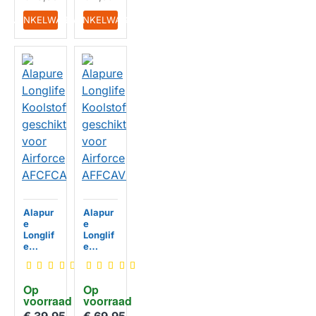
IN WINKELWAGEN
IN WINKELWAGEN
Alapur
Alapur
e
e
Longlif
Longlif
e
e
Koolsto
Koolsto
ffilter
ffilter
geschi
geschi
Op 
Op 
kt voor
kt voor
voorraad
voorraad
Airforc
Airforc
e
e
HUISMERK
HUISMERK