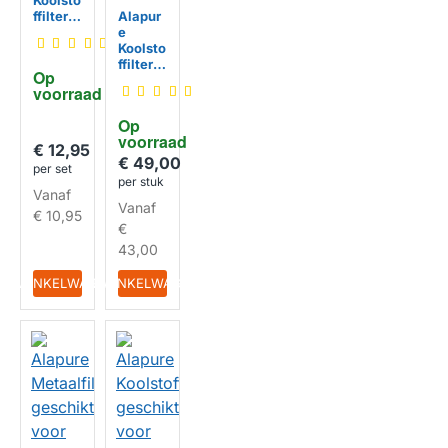
Koolsto
ffilter
Alapur
geschi
e
kt voor
Koolsto
Airforc
ffilter
Op 
e
geschi
voorraad
HUISMERK
CFC00
kt voor
38000
Airforc
Op 
e
voorraad
AFFCA
€ 12,95
ECLI /
€ 49,00
per set
AFCFC
per stuk
HUISMERK
AECLI
Vanaf
Vanaf
€ 10,95
€
43,00
IN WINKELWAGEN
IN WINKELWAGEN