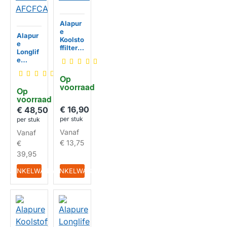
Alapur
e
Alapur
Koolsto
e
ffilter
Longlif
geschi
e
kt voor
Koolsto
Airforc
ffilter
Op 
e
geschi
voorraad
HUISMERK
H2BC1
Op 
kt voor
2
voorraad
Airforc
€ 16,90
e
€ 48,50
HUISMERK
AFCFC
per stuk
per stuk
A238LL
Vanaf
Vanaf
€ 13,75
€
39,95
IN WINKELWAGEN
IN WINKELWAGEN