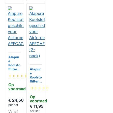
Alapur
e
Koolsto
ffilter
Alapur
geschi
e
kt voor
Koolsto
Airforc
ffilter
Op 
e
geschi
voorraad
HUISMERK
AFFCA
kt voor
CONFF
Airforc
Op 
22/90
e
€ 24,50
voorraad
AFFCA
per set
F16 (2-
€ 11,95
pack)
per set
Vanaf
HUISMERK