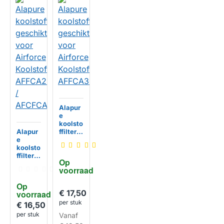
Alapur
e
koolsto
Alapur
ffilter
e
geschi
koolsto
kt voor
ffilter
Airforc
Op 
geschi
e
voorraad
kt voor
Koolsto
Airforc
ffilter
HUISMERK
Op 
e
AFFCA
€ 17,50
voorraad
Koolsto
329
per stuk
ffilter
€ 16,50
AFFCA
per stuk
Vanaf
267 /