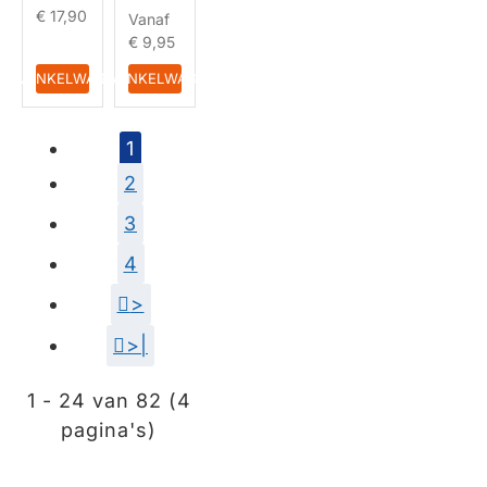
€ 17,90
Vanaf
€ 9,95
IN WINKELWAGEN
IN WINKELWAGEN
1
2
3
4
>
>|
1 - 24 van 82 (4
pagina's)