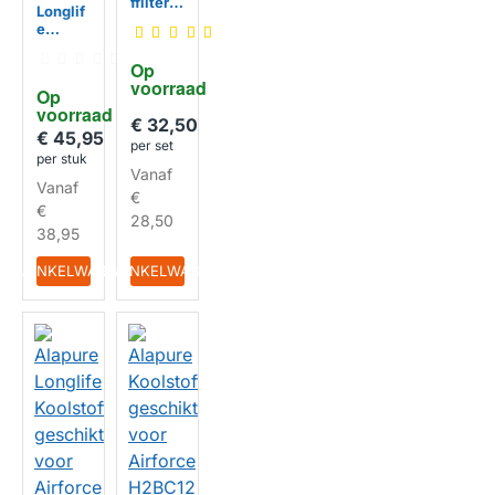
ffilter
Longlif
geschi
e
kt voor
Koolsto
Airforc
ffilter
Op 
e
geschi
voorraad
HUISMERK
AFFCA
Op 
kt voor
F1422
voorraad
Bielmei
€ 32,50
M
er
€ 45,95
HUISMERK
per set
AFCFC
per stuk
AF97C
Vanaf
Vanaf
SLL
€
€
28,50
38,95
IN WINKELWAGEN
IN WINKELWAGEN