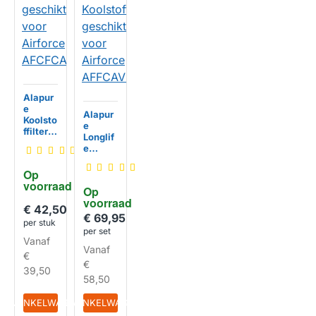
Alapur
e
Alapur
Koolsto
e
ffilter
Longlif
geschi
e
kt voor
Koolsto
Airforc
ffilter
Op 
e
geschi
voorraad
HUISMERK
AFCFC
Op 
kt voor
AASPC
voorraad
Airforc
€ 42,50
60
e
€ 69,95
HUISMERK
per stuk
AFFCA
per set
V60LL
Vanaf
Vanaf
€
€
39,50
58,50
IN WINKELWAGEN
IN WINKELWAGEN