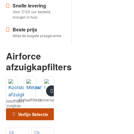
Snelle levering
Voor 17.00 uur besteld,
Herstel zoekopdracht
morgen in huis
TOON PRODUCTEN
Beste prijs
Altijd de laagste prijsgarantie
Airforce
afzuigkapfilters
Metaalfilters
Universeel
Recirculatiesets
Schoonmaken
Koolstoffilters
Kookplaat
Horeca
afzuigkap
Filters
Filters
Verfijn Selectie