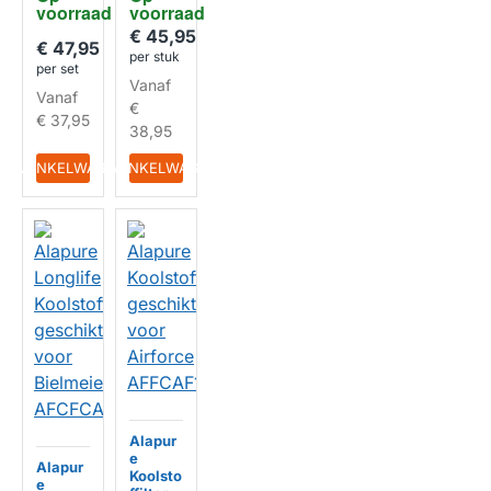
voorraad
voorraad
Airforc
Airforc
e
e
€ 45,95
HUISMERK
HUISMERK
€ 47,95
AFFCA
AFCFC
per stuk
ASPI
AF97C
per set
Vanaf
SLL
Vanaf
€
€ 37,95
38,95
IN WINKELWAGEN
IN WINKELWAGEN
Alapur
e
Alapur
Koolsto
e