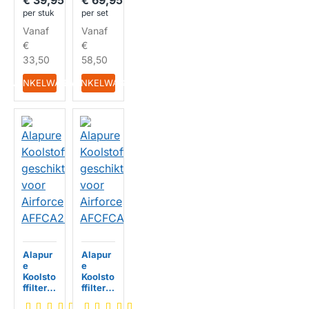
€ 39,95
€ 69,95
AFCFC
AFFCA
per stuk
per set
A267LL
V60LL
Vanaf
Vanaf
€
€
33,50
58,50
IN WINKELWAGEN
IN WINKELWAGEN
Alapur
Alapur
e
e
Koolsto
Koolsto
ffilter
ffilter
geschi
geschi