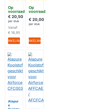
kt voor
kt voor
Airforc
Airforc
Op 
Op 
e
e
voorraad
HUISMERK
voorraad
HUISMERK
AFFCA
AFCFC
238
ACRI
€ 20,50
€ 20,00
per stuk
per stuk
Vanaf
€ 18,95
IN WINKELWAGEN
IN WINKELWAGEN
Alapur
e