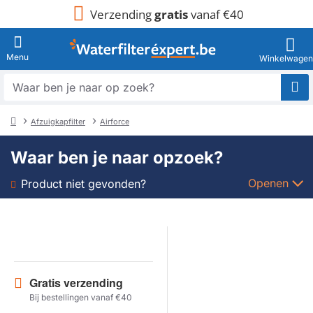
Verzending
gratis
vanaf €40
Waar
ben
je
Afzuigkapfilter
Airforce
naar
home
op
Waar ben je naar opzoek?
zoek?
Openen
Product niet gevonden?
Soort
Merk
Gratis verzending
Model
Bij bestellingen vanaf €40