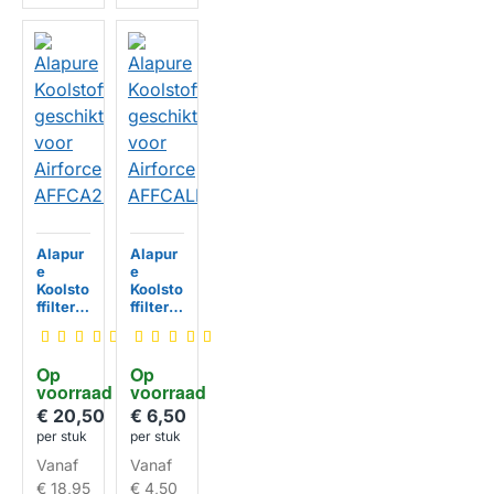
Alapur
Alapur
e
e
Koolsto
Koolsto
ffilter
ffilter
geschi
geschi
kt voor
kt voor
Airforc
Airforc
Op 
Op 
e
e
voorraad
HUISMERK
voorraad
HUISMERK
AFFCA
AFFCA
2329i
LN2
€ 20,50
€ 6,50
per stuk
per stuk
Vanaf
Vanaf
€ 18,95
€ 4,50