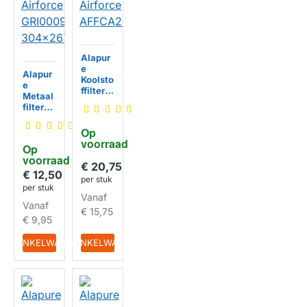
Alapur
e
Alapur
Koolsto
e
ffilter
Metaal
geschi
filter
kt voor
geschi
Airforc
kt voor
Op 
e
Airforc
voorraad
HUISMERK
AFFCA
Op 
e
267I
voorraad
GRI00
€ 20,75
09219A
€ 12,50
HUISMERK
per stuk
304x2
per stuk
67x9m
Vanaf
Vanaf
m
€ 15,75
€ 9,95
IN WINKELWAGEN
IN WINKELWAGEN