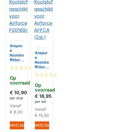
Alapur
e
Alapur
Koolsto
e
ffilter
Koolsto
geschi
ffilter
kt voor
geschi
Airforc
kt voor
Op 
e
Airforc
voorraad
HUISMERK
F00189
Op 
e
/S
voorraad
AFFCA
€ 10,90
(2st.)
€ 18,95
HUISMERK
per stuk
per set
Vanaf
Vanaf
€ 8,00
€ 15,50
IN WINKELWAGEN
IN WINKELWAGEN