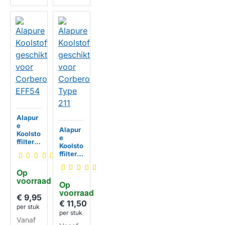
Alapur
e
Alapur
Koolsto
e
ffilter
Koolsto
geschi
ffilter
kt voor
geschi
Corber
kt voor
Op 
o
Corber
voorraad
HUISMERK
EFF54
Op 
o Type
voorraad
211
€ 9,95
€ 11,50
HUISMERK
per stuk
per stuk
Vanaf