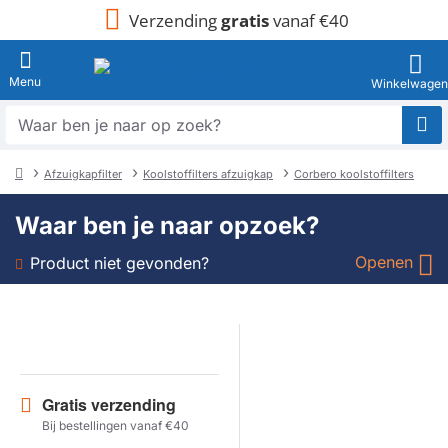
Verzending
gratis
vanaf €40
Waar
ben
je
Afzuigkapfilter
Koolstoffilters afzuigkap
Corbero koolstoffilters
naar
home
op
Waar ben je naar opzoek?
zoek?
Openen
Product niet gevonden?
Soort
Merk
Gratis verzending
Model
Bij bestellingen vanaf €40