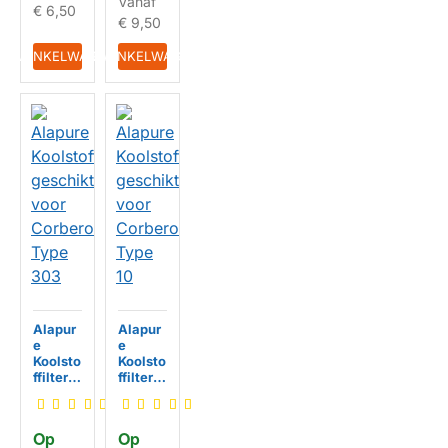
Vanaf
€ 6,50
€ 9,50
IN WINKELWAGEN
IN WINKELWAGEN
Alapur
Alapur
e
e
Koolsto
Koolsto
ffilter
ffilter
geschi
geschi
kt voor
kt voor
Corber
Corber
Op 
Op 
o Type
o Type