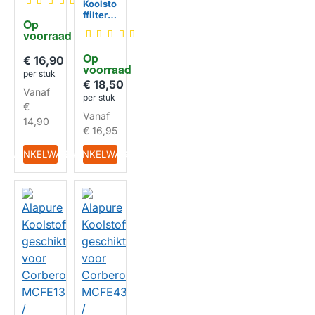
kt voor
Koolsto
Corber
ffilter
Op 
o
geschi
voorraad
HUISMERK
902979
kt voor
3834
Corber
Op 
€ 16,90
o
voorraad
MCFE0
per stuk
7 /
€ 18,50
Vanaf
90298
per stuk
HUISMERK
00514
€
Vanaf
14,90
€ 16,95
IN WINKELWAGEN
IN WINKELWAGEN