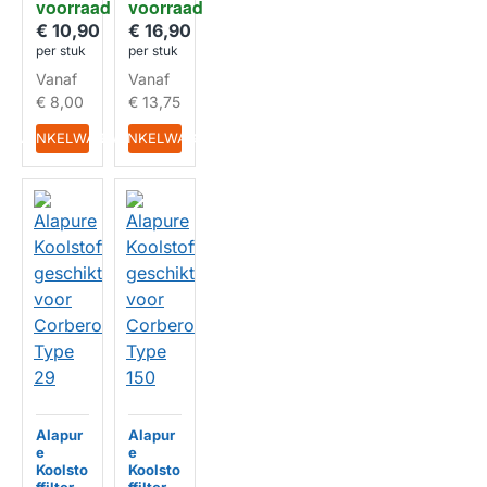
voorraad
voorraad
303
10
€ 10,90
€ 16,90
HUISMERK
HUISMERK
per stuk
per stuk
Vanaf
Vanaf
€ 8,00
€ 13,75
IN WINKELWAGEN
IN WINKELWAGEN
Alapur
Alapur
e
e
Koolsto
Koolsto