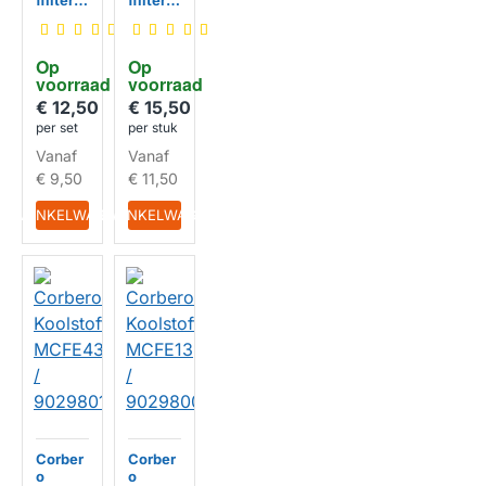
ffilter
ffilter
geschi
geschi
kt voor
kt voor
Corber
Corber
Op 
Op 
o Type
o Type
voorraad
voorraad
29
150
€ 12,50
€ 15,50
HUISMERK
HUISMERK
per set
per stuk
Vanaf
Vanaf
€ 9,50
€ 11,50
IN WINKELWAGEN
IN WINKELWAGEN
Corber
Corber
o
o