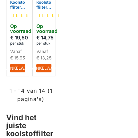
Koolsto
Koolsto
ffilter
ffilter
MCFE4
MCFE1
3 /
3 /
90298
90298
Op 
Op 
01520
00597
voorraad
voorraad
€ 19,50
€ 14,75
per stuk
per stuk
Vanaf
Vanaf
€ 15,95
€ 13,25
IN WINKELWAGEN
IN WINKELWAGEN
1 - 14 van 14 (1
pagina's)
Vind het
juiste
koolstoffilter