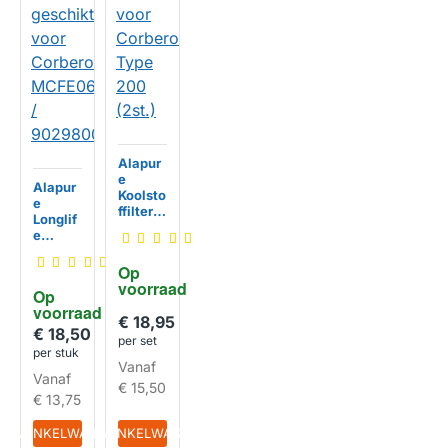
Alapur
e
Alapur
Koolsto
e
ffilter
Longlif
geschi
e
kt voor
Koolsto
Corber
ffilter
Op 
o Type
geschi
voorraad
200
Op 
kt voor
(2st.)
voorraad
Corber
€ 18,95
o
€ 18,50
HUISMERK
per set
MCFE0
per stuk
6 /
Vanaf
Vanaf
90298
HUISMERK
€ 15,50
00506
€ 13,75
IN WINKELWAGEN
IN WINKELWAGEN