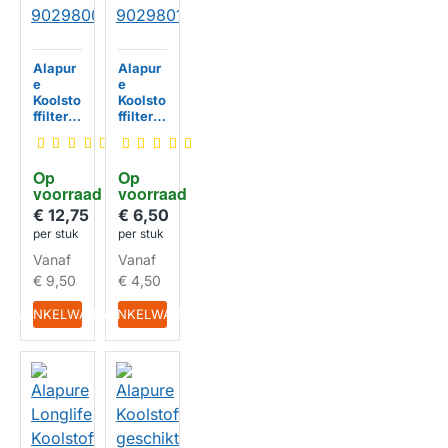
Alapur
Alapur
e
e
Koolsto
Koolsto
ffilter
ffilter
geschi
geschi
kt voor
kt voor
Corber
Corber
Op 
Op 
o
o
voorraad
voorraad
MCFE1
MCFE4
3 /
3 /
€ 12,75
€ 6,50
90298
90298
per stuk
per stuk
HUISMERK
HUISMERK
00597
01520
Vanaf
Vanaf
€ 9,50
€ 4,50
IN WINKELWAGEN
IN WINKELWAGEN