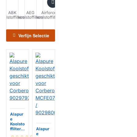
ABK
AEG
Airforce
Airlux
Airone
Alapure
Alno
A
koolstoffilters
koolstoffilters
koolstoffilters
koolstoffilters
koolstoffilters
koolstoffilters
koolstoffilters
kools
Verfijn Selectie
Alapur
e
Koolsto
ffilter
Alapur
geschi
e