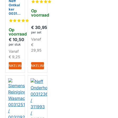
Neff
chine
Ontkal
003125
ker
Op 
18 /
003125
voorraad
003119
24 /
28
003123
(4x200
30 voor
€ 30,95
g)
Op 
vaatwa
per set
voorraad
ssers
en
Vanaf
€ 10,50
wasma
€
per stuk
chines-
29,95
Vanaf
poeder
vorm
€ 9,25
IN WINKELWAGEN
IN WINKELWAGEN