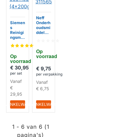
Neff
Siemen
Onderh
s
oudsmi
Reinigi
ddel
ngsmid
003123
del
61 /
Wasma
311993
Op 
chine
/
Op 
voorraad
003125
311565
voorraad
18 /
003119
€ 30,95
€ 9,75
28
per set
per verpakking
(4x200
Vanaf
g)
Vanaf
€
€ 6,75
29,95
IN WINKELWAGEN
IN WINKELWAGEN
1 - 6 van 6 (1
pagina's)