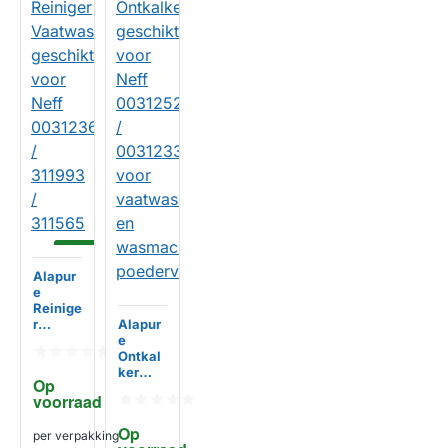
-14%
Alapur
e
Reinige
r
Alapur
Vaatwa
e
sser
Ontkal
geschi
ker
Op 
kt voor
geschi
voorraad
Neff
kt voor
003123
Neff
Op 
per verpakking
61 /
003125