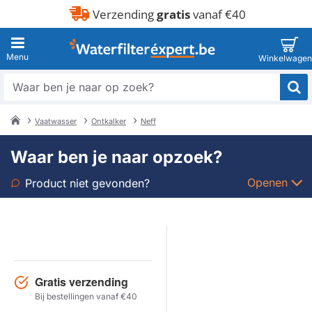
Verzending
gratis
vanaf €40
Waar
ben
je
Vaatwasser
Ontkalker
Neff
naar
home
op
Waar ben je naar opzoek?
zoek?
Openen
Product niet gevonden?
Soort
Merk
Gratis verzending
Model
Bij bestellingen vanaf €40