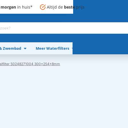
,
morgen
in huis*
Altijd de
beste
prijs
 & Zwembad
Meer Waterfilters
Meer Apparaten
alfilter 50248271004 300x254x8mm