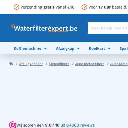
Verzending
gratis
vanaf €40
Voor
17 uur
besteld
Waar
ben
je
Koffiemachine
Afzuigkap
Koelkast
Spa
naar
op
zoek?
Afzuigkapfilter
Metaalfilters
Juno metaalfilters
Juno Meta
home
Wij scoren een
9.0
/
10
uit 64883 reviews