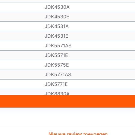
JDK4530A
JDK4530E
JDK4531A
JDK4531E
JDK5571AS
JDK5571E
JDK5575E
JDK5771AS
JDK5771E
JDK8830A
JDWS605E5
JDWS605E9
JDWS905E5
JDWS905E9
Nieuwe review toevoegen