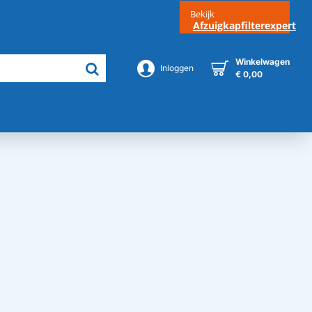
Bekijk
Klantenservice
Contact
Afzuigkapfilterexpert
Winkelwagen
Inloggen
€ 0,00
Merken