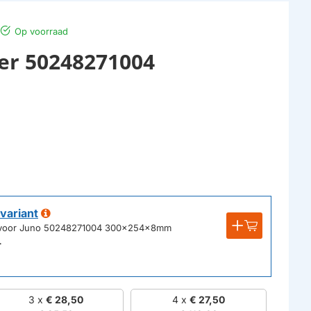
Op voorraad
ter 50248271004
variant
ikt voor Juno 50248271004 300x254x8mm
r
3 x
€ 28,50
4 x
€ 27,50