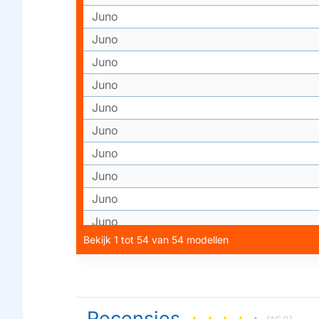
Juno
Juno
Juno
Juno
Juno
Juno
Juno
Juno
Juno
Juno
Bekijk 1 tot 54 van 54 modellen
Juno
Juno
Juno
Juno
Recensies