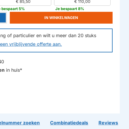
€ 85,50
€ 110,00
e bespaart 5%
Je bespaart 8%
IN WINKELWAGEN
g of particulier en wilt u meer dan
20
stuks
een vrijblijvende offerte aan.
40
en
in huis*
lnummer zoeken
Combinatiedeals
Reviews