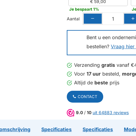
€ 59,00
Je bespaart 1%
J
Aantal
Bent u een ondernemin
bestellen?
Vraag hier 
Verzending
gratis
vanaf €
Voor
17 uur
besteld,
morg
Altijd de
beste
prijs
CONTACT
9.0
/
10
uit 64883 reviews
omschrijving
Specificaties
Specificaties
Mode