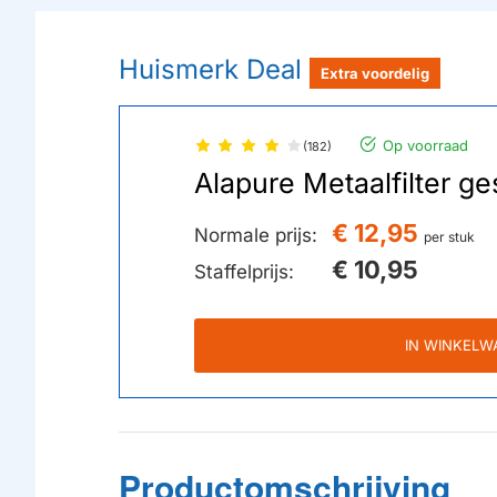
Huismerk Deal
Extra voordelig
Op voorraad
(182)
Alapure Metaalfilter
€ 12,95
Normale prijs:
per stuk
€ 10,95
Staffelprijs:
IN WINKEL
Productomschrijving