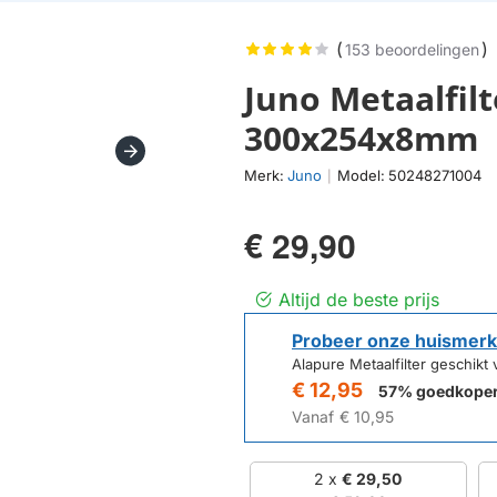
(
)
153 beoordelingen
Juno Metaalfil
300x254x8mm
Merk:
Juno
Model:
50248271004
|
€ 29,90
Altijd de beste prijs
Probeer onze huismerk
Alapure Metaalfilter gesch
€ 12,95
57% goedkope
Vanaf
€ 10,95
2 x
€ 29,50