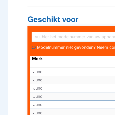
Geschikt voor
Modelnummer niet gevonden?
Neem con
Merk
Juno
Juno
Juno
Juno
Juno
Juno