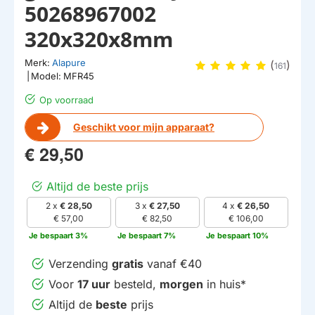
50268967002
320x320x8mm
Merk:
Alapure
(
)
161
|
Model:
MFR45
Op voorraad
Geschikt voor mijn apparaat?
€ 29,50
Altijd de beste prijs
2 x
€ 28,50
3 x
€ 27,50
4 x
€ 26,50
€ 57,00
€ 82,50
€ 106,00
Je bespaart 3%
Je bespaart 7%
Je bespaart 10%
Verzending
gratis
vanaf €40
Voor
17 uur
besteld,
morgen
in huis*
Altijd de
beste
prijs