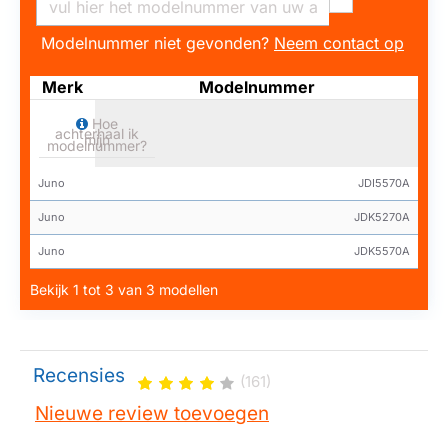
Modelnummer niet gevonden?
Neem contact op
Merk
Modelnummer
Hoe
achterhaal ik
mijn
modelnummer?
Juno
JDI5570A
Juno
JDK5270A
Juno
JDK5570A
Bekijk 1 tot 3 van 3 modellen
Recensies
(161)
Nieuwe review toevoegen