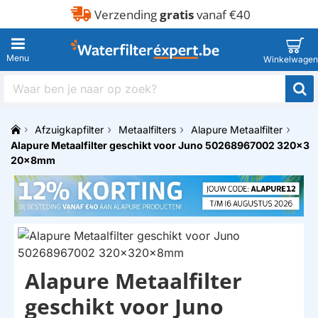
Verzending
gratis
vanaf €40
Waar
ben
je
Afzuigkapfilter
Metaalfilters
Alapure Metaalfilter
naar
h
Alapure Metaalfilter geschikt voor Juno 50268967002 320x3
op
o
zoek?
20x8mm
m
e
Alapure Metaalfilter
HUISMERK
geschikt voor Juno