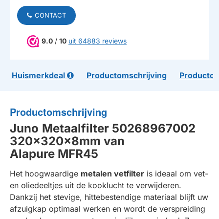
CONTACT
9.0
/
10
uit 64883 reviews
Huismerkdeal
Productomschrijving
Productom
Productomschrijving
Juno
Metaalfilter 50268967002
320x320x8mm van
Alapure MFR45
Het hoogwaardige
metalen vetfilter
is ideaal om vet-
en oliedeeltjes uit de kooklucht te verwijderen.
Dankzij het stevige, hittebestendige materiaal blijft uw
afzuigkap optimaal werken en wordt de verspreiding