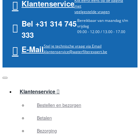
Kijk eerst eens op de pagina
Klantenservice
met
veelgestelde vragen
Bereikbaar van maandag t/m
Bel +31 314 745
vrijdag
09.00 - 12.00 / 13.00 - 17.00
333
Stel je technische vraag via Email
E-Mail
klantenservice@waterfilterexpert.be
Klantenservice
Bestellen en bezorgen
Betalen
Bezorging