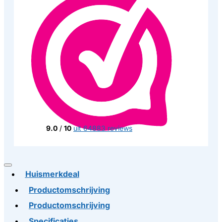
9.0
/
10
uit 64883 reviews
Huismerkdeal
Productomschrijving
Productomschrijving
Specificaties