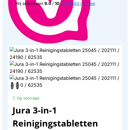
Wij scoren een
9.0
/
10
uit 64883 reviews
Op voorraad
Jura 3-in-1
Reinigingstabletten