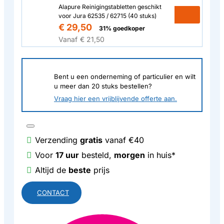
Alapure Reinigingstabletten geschikt
voor Jura 62535 / 62715 (40 stuks)
€ 29,50
31% goedkoper
Vanaf
€ 21,50
Bent u een onderneming of particulier en wilt
u meer dan
20
stuks bestellen?
Vraag hier een vrijblijvende offerte aan.
Verzending
gratis
vanaf €40
Voor
17 uur
besteld,
morgen
in huis*
Altijd de
beste
prijs
CONTACT