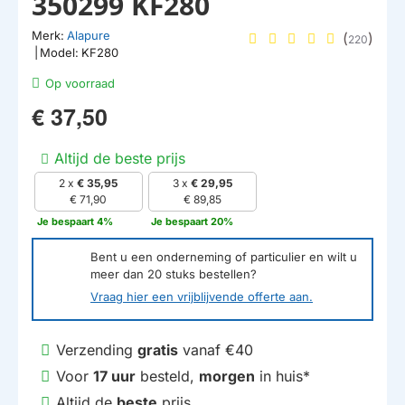
350299 KF280
Merk:
Alapure
(
)
220
|
Model:
KF280
Op voorraad
€ 37,50
Altijd de beste prijs
2 x
€ 35,95
3 x
€ 29,95
€ 71,90
€ 89,85
Je bespaart 4%
Je bespaart 20%
Bent u een onderneming of particulier en wilt u
meer dan
20
stuks bestellen?
Vraag hier een vrijblijvende offerte aan.
Verzending
gratis
vanaf €40
Voor
17 uur
besteld,
morgen
in huis*
Altijd de
beste
prijs