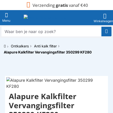
Verzending
gratis
vanaf €40
Waar
ben
je
Ontkalkers
Anti kalk filter
naar
h
op
Alapure Kalkfilter Vervangingsfilter 350299 KF280
o
zoek?
m
e
Alapure Kalkfilter
HUISMERK
Vervangingsfilter