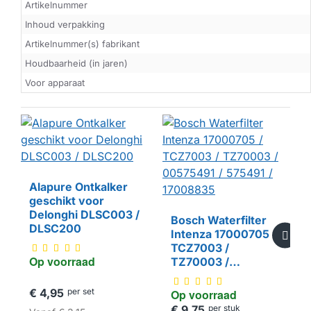
Artikelnummer
Inhoud verpakking
Artikelnummer(s) fabrikant
Houdbaarheid (in jaren)
Voor apparaat
Alapure Ontkalker
geschikt voor
HUISMERK
Delonghi DLSC003 /
Bosch Waterfilter
DLSC200
Intenza 17000705 /
TCZ7003 /
Op voorraad
TZ70003 /
00575491 / 575491 /
17008835
€ 4,95
per set
Op voorraad
€ 9,75
per stuk