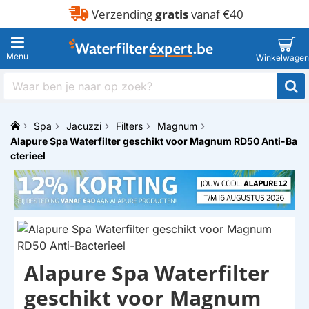
Verzending
gratis
vanaf €40
Waar
ben
je
Spa
Jacuzzi
Filters
Magnum
naar
h
Alapure Spa Waterfilter geschikt voor Magnum RD50 Anti-Ba
op
o
zoek?
cterieel
m
e
Alapure Spa Waterfilter
HUISMERK
geschikt voor Magnum