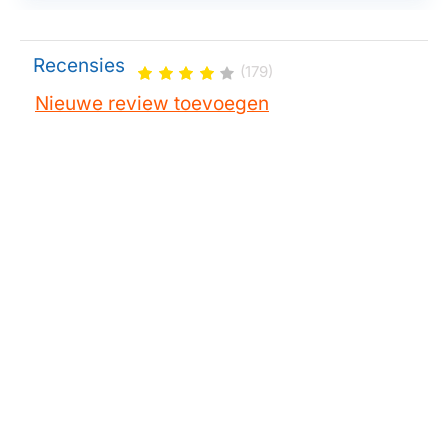
Spa/Pool
Coastal Hot Tubs
Spa/Pool
Coleman Spas
Recensies
(179)
Spa/Pool
Cove Spa
Nieuwe review toevoegen
Spa/Pool
Coyote Hot Tubs
Spa/Pool
Diamante Spas
Spa/Pool
Dynasty Spas
Spa/Pool
Elite Spas
Spa/Pool
Emerald Spas
Spa/Pool
Fonteyn Spas
Spa/Pool
Freedom Spas
Spa/Pool
Great Lakes Spas
Spa/Pool
Hawkeye Spas
Spa/Pool
Hot Springs