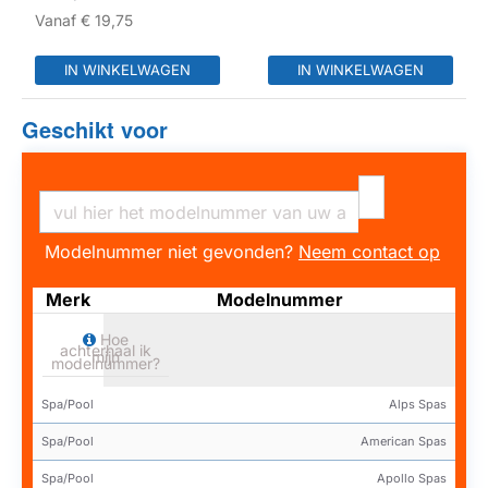
Vanaf
€ 19,75
IN WINKELWAGEN
IN WINKELWAGEN
Geschikt voor
Modelnummer niet gevonden?
Neem contact op
Merk
Modelnummer
Hoe
achterhaal ik
mijn
modelnummer?
Spa/Pool
Alps Spas
Spa/Pool
American Spas
Spa/Pool
Apollo Spas