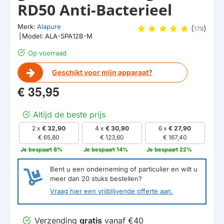
RD50 Anti-Bacterieel
Merk:
Alapure
(
)
179
|
Model:
ALA-SPA12B-M
Op voorraad
Geschikt voor mijn apparaat?
€ 35,95
Altijd de beste prijs
2 x
€ 32,90
4 x
€ 30,90
6 x
€ 27,90
€ 65,80
€ 123,60
€ 167,40
Je bespaart 8%
Je bespaart 14%
Je bespaart 22%
Bent u een onderneming of particulier en wilt u
meer dan
20
stuks bestellen?
Vraag hier een vrijblijvende offerte aan.
Verzending
gratis
vanaf €40