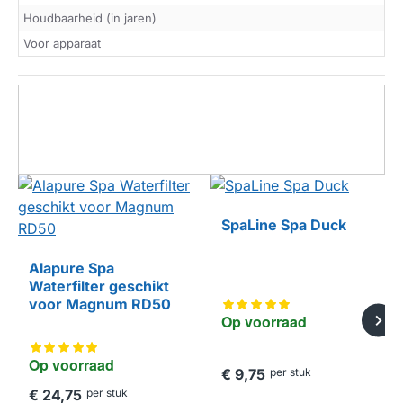
Houdbaarheid (in jaren)
Voor apparaat
SpaLine Spa Duck
Alapure Spa
Waterfilter geschikt
HUISMERK
voor Magnum RD50
Op voorraad
Op voorraad
€ 9,75
per stuk
€ 24,75
per stuk