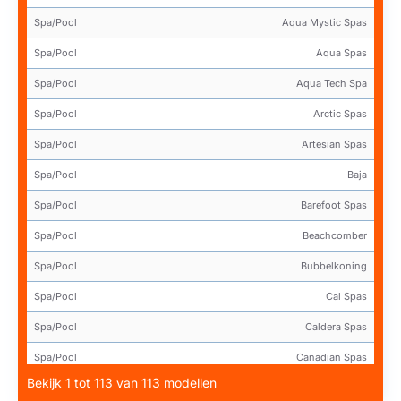
Spa/Pool
Aqua Mystic Spas
Spa/Pool
Aqua Spas
Spa/Pool
Aqua Tech Spa
Spa/Pool
Arctic Spas
Spa/Pool
Artesian Spas
Spa/Pool
Baja
Spa/Pool
Barefoot Spas
Spa/Pool
Beachcomber
Spa/Pool
Bubbelkoning
Spa/Pool
Cal Spas
Spa/Pool
Caldera Spas
Spa/Pool
Canadian Spas
Bekijk 1 tot 113 van 113 modellen
Spa/Pool
Coast Spas