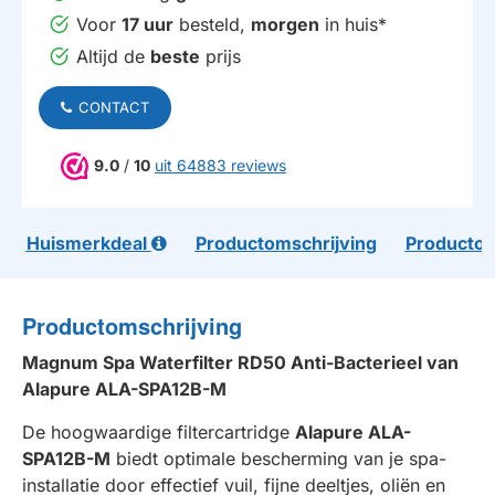
Voor
17 uur
besteld,
morgen
in huis*
Altijd de
beste
prijs
CONTACT
9.0
/
10
uit 64883 reviews
Huismerkdeal
Productomschrijving
Productom
Productomschrijving
Magnum Spa Waterfilter RD50 Anti-Bacterieel van
Alapure ALA-SPA12B-M
De hoogwaardige filtercartridge
Alapure ALA-
SPA12B-M
biedt optimale bescherming van je spa-
installatie door effectief vuil, fijne deeltjes, oliën en