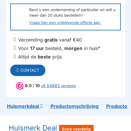
Bent u een onderneming of particulier en wilt u
meer dan
20
stuks bestellen?
Vraag hier een vrijblijvende offerte aan.
Verzending
gratis
vanaf €40
Voor
17 uur
besteld,
morgen
in huis*
Altijd de
beste
prijs
CONTACT
9.0
/
10
uit 64883 reviews
Huismerkdeal
Productomschrijving
Productom
Huismerk Deal
Extra voordelig