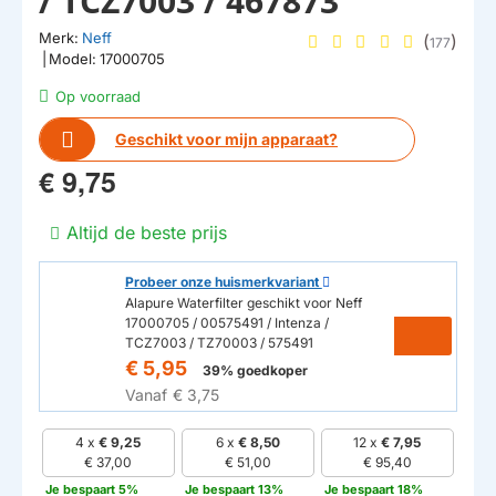
/ TCZ7003 / 467873
Merk:
Neff
(
)
177
|
Model:
17000705
Op voorraad
Geschikt voor mijn apparaat?
€ 9,75
Altijd de beste prijs
Probeer onze huismerkvariant
Alapure Waterfilter geschikt voor Neff
17000705 / 00575491 / Intenza /
TCZ7003 / TZ70003 / 575491
€ 5,95
39% goedkoper
Vanaf
€ 3,75
4 x
€ 9,25
6 x
€ 8,50
12 x
€ 7,95
€ 37,00
€ 51,00
€ 95,40
Je bespaart 5%
Je bespaart 13%
Je bespaart 18%