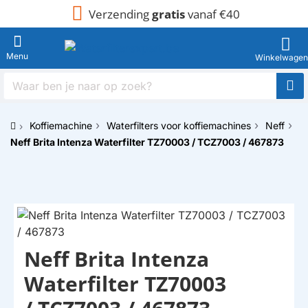
Verzending
gratis
vanaf €40
Waar
ben
je
Koffiemachine
Waterfilters voor koffiemachines
Neff
naar
h
op
Neff Brita Intenza Waterfilter TZ70003 / TCZ7003 / 467873
o
zoek?
m
e
Neff Brita Intenza
Waterfilter TZ70003