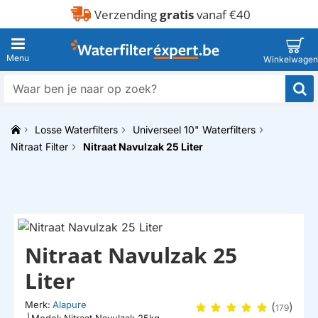
Verzending
gratis
vanaf €40
Waar
ben
je
Losse Waterfilters
Universeel 10" Waterfilters
naar
h
op
Nitraat Filter
Nitraat Navulzak 25 Liter
o
zoek?
m
e
HUISMERK
Nitraat Navulzak 25
Liter
Merk:
Alapure
(
)
179
|
Model:
Nitraat Navulzak 25kg