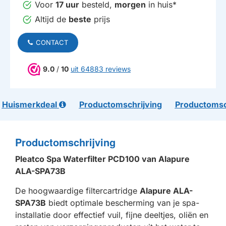
Voor
17 uur
besteld,
morgen
in huis*
Altijd de
beste
prijs
CONTACT
9.0
/
10
uit 64883 reviews
Huismerkdeal
Productomschrijving
Productomsc
Productomschrijving
Pleatco Spa Waterfilter PCD100 van Alapure
ALA-SPA73B
De hoogwaardige filtercartridge
Alapure ALA-
SPA73B
biedt optimale bescherming van je spa-
installatie door effectief vuil, fijne deeltjes, oliën en