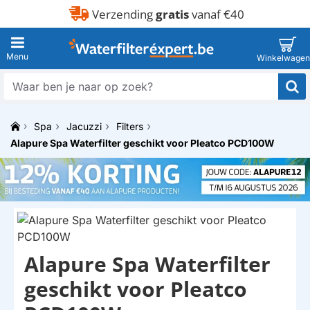
Verzending
gratis
vanaf €40
Waar
ben
je
Spa
Jacuzzi
Filters
naar
h
op
Alapure Spa Waterfilter geschikt voor Pleatco PCD100W
o
zoek?
m
e
Alapure Spa Waterfilter
HUISMERK
geschikt voor Pleatco