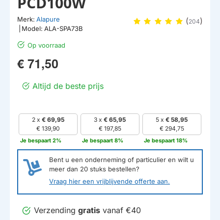
PCD100W
Merk:
Alapure
(
)
204
|
Model:
ALA-SPA73B
Op voorraad
€ 71,50
Altijd de beste prijs
2 x
€ 69,95
3 x
€ 65,95
5 x
€ 58,95
€ 139,90
€ 197,85
€ 294,75
Je bespaart 2%
Je bespaart 8%
Je bespaart 18%
Bent u een onderneming of particulier en wilt u
meer dan
20
stuks bestellen?
Vraag hier een vrijblijvende offerte aan.
Verzending
gratis
vanaf €40