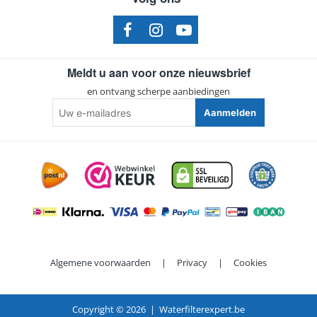
Meldt u aan voor onze nieuwsbrief
en ontvang scherpe aanbiedingen
Uw
Aanmelden
e-
mailadres
Algemene voorwaarden
|
Privacy
|
Cookies
Copyright ©
2026 | Waterfilterexpert.be