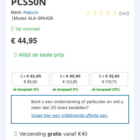
PCS50N
Merk:
Alapure
(
)
190
|
Model:
ALA-SPA42B
Op voorraad
€ 44,95
Altijd de beste prijs
2 x
€ 42,95
3 x
€ 40,95
5 x
€ 35,95
€ 85,90
€ 122,85
€ 179,75
Je bespaart 4%
Je bespaart 9%
Je bespaart 20%
Bent u een onderneming of particulier en wilt u
meer dan
20
stuks bestellen?
Vraag hier een vrijblijvende offerte aan.
Verzending
gratis
vanaf €40