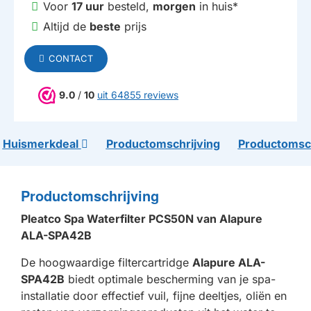
Voor
17 uur
besteld,
morgen
in huis*
Altijd de
beste
prijs
CONTACT
9.0
/
10
uit 64855 reviews
Huismerkdeal
Productomschrijving
Productomsch
Productomschrijving
Pleatco Spa Waterfilter PCS50N van Alapure
ALA-SPA42B
De hoogwaardige filtercartridge
Alapure ALA-
SPA42B
biedt optimale bescherming van je spa-
installatie door effectief vuil, fijne deeltjes, oliën en