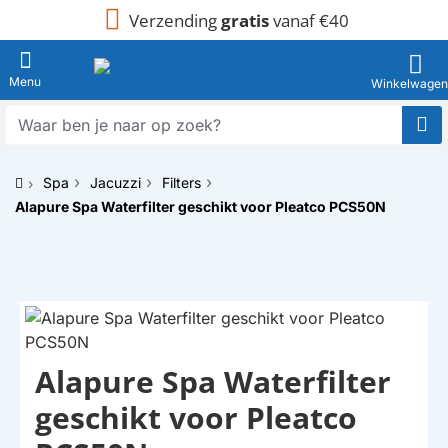
Verzending
gratis
vanaf €40
Waar
ben
je
Spa
Jacuzzi
Filters
naar
h
op
Alapure Spa Waterfilter geschikt voor Pleatco PCS50N
o
zoek?
m
e
Alapure Spa Waterfilter
HUISMERK
geschikt voor Pleatco