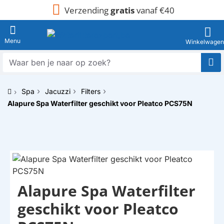
Verzending
gratis
vanaf €40
Waar
ben
je
Spa
Jacuzzi
Filters
naar
h
op
Alapure Spa Waterfilter geschikt voor Pleatco PCS75N
o
zoek?
m
e
Alapure Spa Waterfilter
HUISMERK
geschikt voor Pleatco