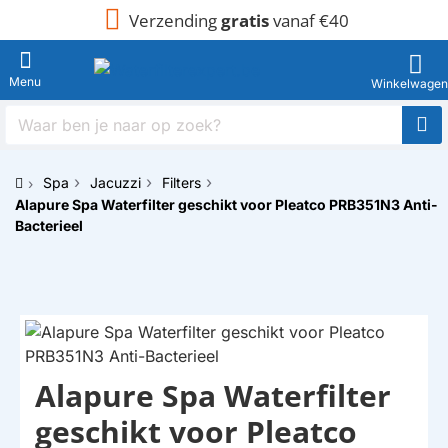
Verzending
gratis
vanaf €40
Waar
ben
je
Spa
Jacuzzi
Filters
naar
h
Alapure Spa Waterfilter geschikt voor Pleatco PRB351N3 Anti-
op
o
zoek?
Bacterieel
m
e
NKORT LEVERBAAR
Alapure Spa Waterfilter
HUISMERK
geschikt voor Pleatco