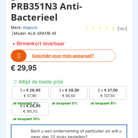
PRB351N3 Anti-
Bacterieel
Merk:
Alapure
(
)
180
|
Model:
ALA-SPA11B-M
Binnenkort leverbaar
Geschikt voor mijn apparaat?
€ 29,95
Altijd de beste prijs
2 x
€ 28,95
3 x
€ 28,50
5 x
€ 27,50
€ 57,90
€ 85,50
€ 137,50
Je bespaart 3%
Je bespaart 5%
Je bespaart 8%
6 x
€ 26,95
€ 161,70
Je bespaart 10%
Bent u een onderneming of particulier en wilt u
meer dan
20
stuks bestellen?