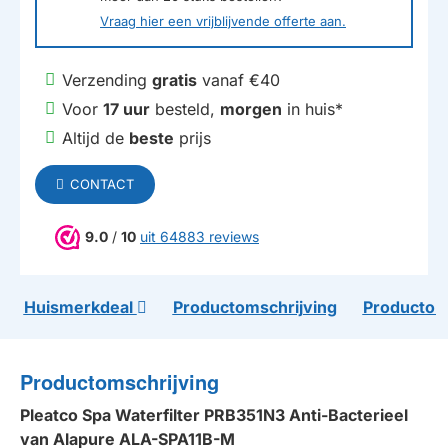
Vraag hier een vrijblijvende offerte aan.
Verzending
gratis
vanaf €40
Voor
17 uur
besteld,
morgen
in huis*
Altijd de
beste
prijs
CONTACT
9.0
/
10
uit 64883 reviews
Huismerkdeal
Productomschrijving
Productom
Productomschrijving
Pleatco Spa Waterfilter PRB351N3 Anti-Bacterieel
van Alapure ALA-SPA11B-M