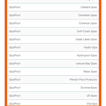
Spa/Pool
Caldera Spas
Spa/Pool
Canadian Spas
Spa/Pool
Coleman Spas
Spa/Pool
Gulf Coast Spas
Spa/Pool
Great Lakes Spas
Spa/Pool
Hydro Spa
Spa/Pool
Hydropool Spas
Spa/Pool
Leisure Bay Spas
Spa/Pool
Maax Spas
Spa/Pool
Pentair Pool Products
Spa/Pool
Sunrise Spas
Spa/Pool
US Spas
Spa/Pool
Vita Spa