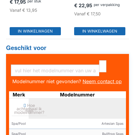
€ 17,95
per stuk
€ 22,95
per verpakking
Vanaf
€ 13,95
Vanaf
€ 17,50
IN WINKELWAGEN
IN WINKELWAGEN
Geschikt voor
Modelnummer niet gevonden?
Neem contact op
Merk
Modelnummer
Hoe
achterhaal ik
mijn
modelnummer?
Spa/Pool
Artesian Spas
Spa/Pool
Bullfrog Spas