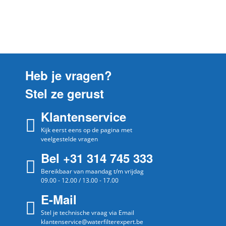
Spa/Pool
Type 13501
Spa/Pool
AKU-code AK-3015
Spa/Pool
Type 817-3501
Spa/Pool
Filter Logic FL-1008
Heb je vragen?
Spa/Pool
Spaquip / Magnum 6000-136
Stel ze gerust
Spa/Pool
Garden Leisure
Klantenservice
Spa/Pool
Coast Spas
Spa/Pool
Kijk eerst eens op de pagina met
Coast Mountain Spas
veelgestelde vragen
Spa/Pool
Columbia Spas
Bel +31 314 745 333
Spa/Pool
Beachcomber Spas
Bereikbaar van maandag t/m vrijdag
09.00 - 12.00 / 13.00 - 17.00
Spa/Pool
Aegean Spas
E-Mail
Spa/Pool
Sun Ray Spas
Stel je technische vraag via Email
Spa/Pool
Roto Spas
klantenservice@waterfilterexpert.be