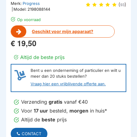
Merk:
Progress
(
)
93
|
Model:
2198088144
Op voorraad
Geschikt voor mijn apparaat?
€ 19,50
Altijd de beste prijs
Bent u een onderneming of particulier en wilt u
meer dan
20
stuks bestellen?
Vraag hier een vrijblijvende offerte aan.
Verzending
gratis
vanaf €40
Voor
17 uur
besteld,
morgen
in huis*
Altijd de
beste
prijs
CONTACT