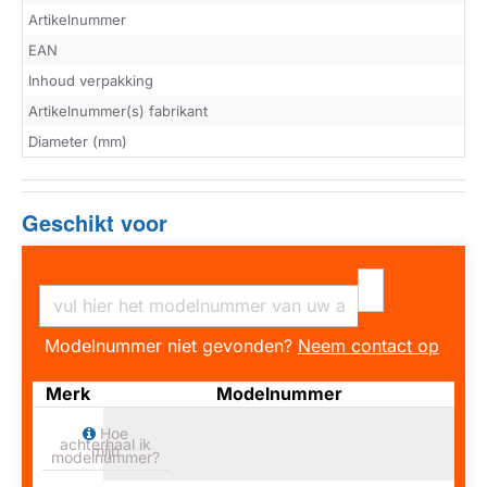
Artikelnummer
EAN
Inhoud verpakking
Artikelnummer(s) fabrikant
Diameter (mm)
Geschikt voor
Modelnummer niet gevonden?
Neem contact op
Merk
Modelnummer
Hoe
achterhaal ik
mijn
modelnummer?