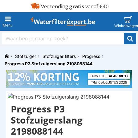
Verzending
gratis
vanaf €40
Waar
ben
je
Stofzuiger
Stofzuiger filters
Progress
naar
h
op
Progress P3 Stofzuigerslang 2198088144
o
zoek?
m
e
Progress P3
Stofzuigerslang
2198088144