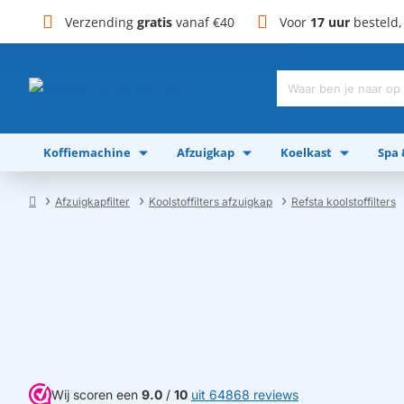
Verzending
gratis
vanaf €40
Voor
17 uur
besteld
Waar
ben
je
Koffiemachine
Afzuigkap
Koelkast
Spa
naar
op
zoek?
Afzuigkapfilter
Koolstoffilters afzuigkap
Refsta koolstoffilters
home
Wij scoren een
9.0
/
10
uit 64868 reviews