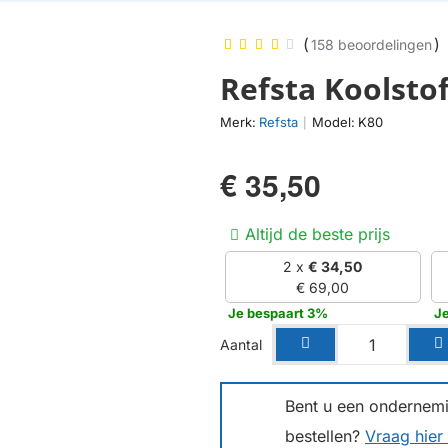
(
)
158 beoordelingen
Refsta Koolstof
Merk:
Refsta
Model:
K80
|
€ 35,50
Altijd de beste prijs
2 x
€ 34,50
€ 69,00
Je bespaart 3%
J
Aantal
Bent u een ondernemin
bestellen?
Vraag hier 