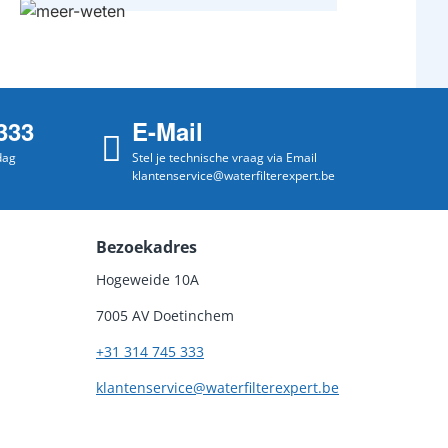
333
E-Mail
dag
Stel je technische vraag via Email
klantenservice@waterfilterexpert.be
Bezoekadres
Hogeweide 10A
7005 AV Doetinchem
+31 314 745 333
klantenservice@waterfilterexpert.be