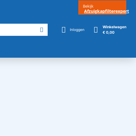
Bekijk
Klantenservice
Contact
Afzuigkapfilterexpert
Winkelwagen
Inloggen
€ 0,00
Merken