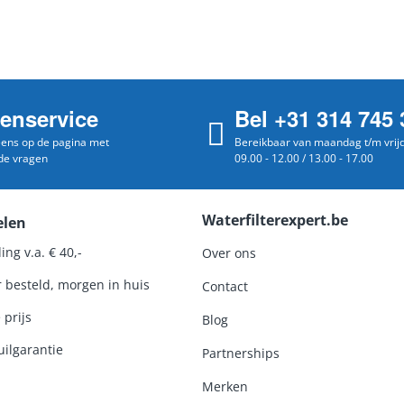
tenservice
Bel +31 314 745 
 eens op de pagina met
Bereikbaar van maandag t/m vrij
de vragen
09.00 - 12.00 / 13.00 - 17.00
Waterfilterexpert.be
elen
ing v.a. € 40,-
Over ons
r besteld, morgen in huis
Contact
 prijs
Blog
ilgarantie
Partnerships
Merken