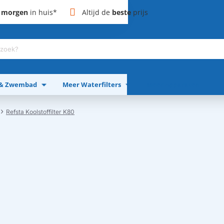
,
morgen
in huis*
Altijd de
beste
prijs
 & Zwembad
Meer Waterfilters
Meer Apparaten
Refsta Koolstoffilter K80