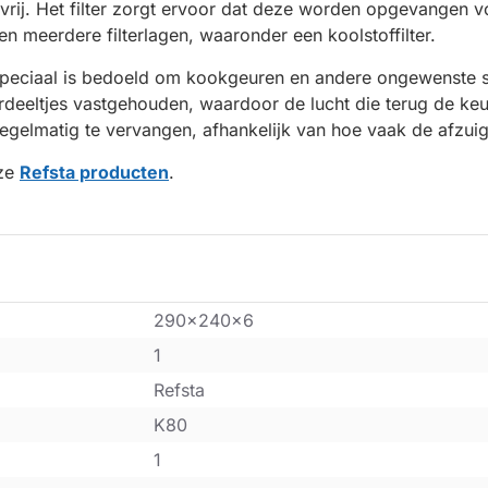
n vrij. Het filter zorgt ervoor dat deze worden opgevangen 
ten meerdere filterlagen, waaronder een koolstoffilter.
e speciaal is bedoeld om kookgeuren en andere ongewenste st
eeltjes vastgehouden, waardoor de lucht die terug de keuken
regelmatig te vervangen, afhankelijk van hoe vaak de afzui
nze
Refsta producten
.
290x240x6
1
Refsta
K80
1