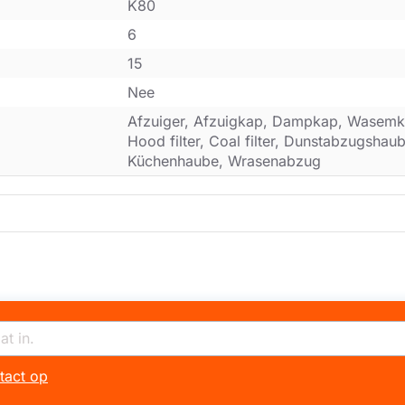
K80
6
15
Nee
Afzuiger, Afzuigkap, Dampkap, Wasemk
Hood filter, Coal filter, Dunstabzugsha
Küchenhaube, Wrasenabzug
tact op