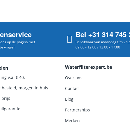
tenservice
Bel +31 314 745 
 eens op de pagina met
Bereikbaar van maandag t/m vrij
de vragen
09.00 - 12.00 / 13.00 - 17.00
Waterfilterexpert.be
elen
ing v.a. € 40,-
Over ons
r besteld, morgen in huis
Contact
 prijs
Blog
ilgarantie
Partnerships
Merken