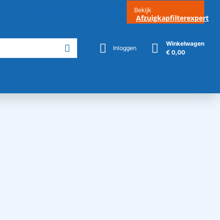
Bekijk
Klantenservice
Contact
Afzuigkapfilterexpert
Winkelwagen
Inloggen
€ 0,00
Merken