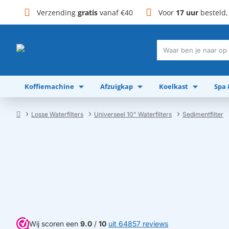
Verzending
gratis
vanaf €40
Voor
17 uur
besteld
Waar
ben
je
Koffiemachine
Afzuigkap
Koelkast
Spa
naar
op
zoek?
Losse Waterfilters
Universeel 10" Waterfilters
Sedimentfilter
home
Wij scoren een
9.0
/
10
uit 64857 reviews