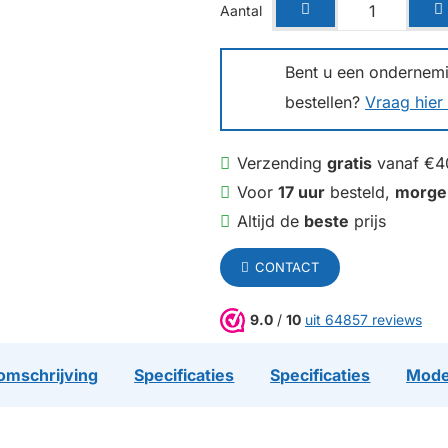
Aantal
Bent u een ondernemin
bestellen?
Vraag hier 
Verzending
gratis
vanaf €4
Voor
17 uur
besteld,
morge
Altijd de
beste
prijs
CONTACT
9.0
/
10
uit 64857 reviews
omschrijving
Specificaties
Specificaties
Mode