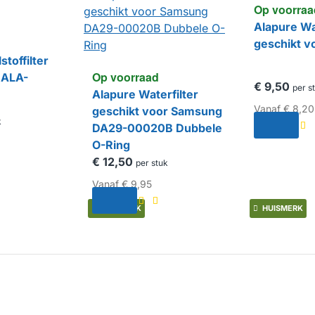
Op voorraa
Alapure Wa
geschikt v
stoffilter
Op voorraad
 ALA-
€ 9,50
per s
Alapure Waterfilter
Vanaf
€ 8,20
geschikt voor Samsung
k
DA29-00020B Dubbele
O-Ring
€ 12,50
per stuk
Vanaf
€ 9,95
HUISMERK
HUISMERK