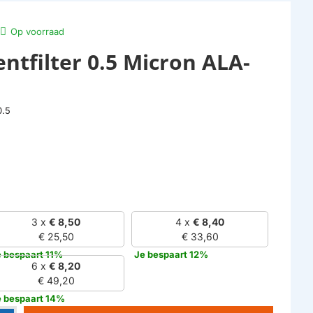
Op voorraad
ntfilter 0.5 Micron ALA-
0.5
3 x
€ 8,50
4 x
€ 8,40
€ 25,50
€ 33,60
 bespaart 11%
Je bespaart 12%
6 x
€ 8,20
€ 49,20
e bespaart 14%