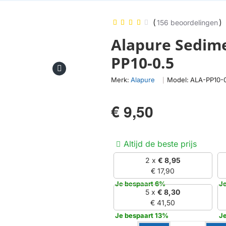
(
)
156 beoordelingen
Alapure Sedime
PP10-0.5
Merk:
Alapure
Model:
ALA-PP10-
|
€ 9,50
Altijd de beste prijs
2 x
€ 8,95
€ 17,90
Je bespaart 6%
Je
5 x
€ 8,30
€ 41,50
Je bespaart 13%
J