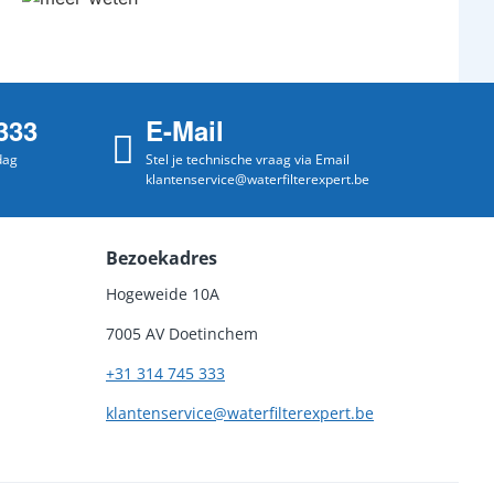
333
E-Mail
dag
Stel je technische vraag via Email
klantenservice@waterfilterexpert.be
Bezoekadres
Hogeweide 10A
7005 AV Doetinchem
+31 314 745 333
klantenservice@waterfilterexpert.be