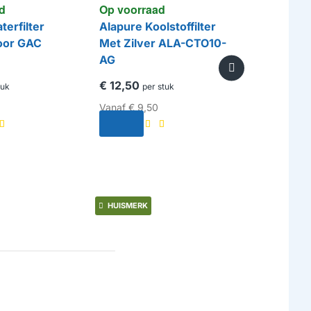
d
Op voorraad
terfilter
Alapure Koolstoffilter
Op voorr
oor GAC
Met Zilver ALA-CTO10-
AG
Alapure 1
Koolstoff
€ 12,50
tuk
per stuk
Blok AL
Vanaf
€ 9,50
€ 22,25
p
Vanaf
€ 14
HUISMERK
HUISMERK