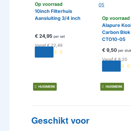
Op voorraad
10inch Filterhuis
Op voorraad
Aansluiting 3/4 inch
Alapure Kool
Carbon Blok
€ 24,95
per set
CTO10-05
Vanaf
€ 22,49
€ 9,50
per stu
Vanaf
€ 8,20
HUISMERK
HUISMERK
Geschikt voor