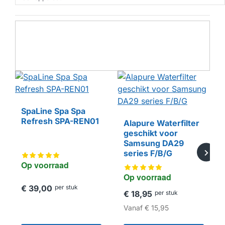
SpaLine Spa Spa
Refresh SPA-REN01
Alapure Waterfilter
geschikt voor
HUISMERK
Samsung DA29
series F/B/G
Op voorraad
Op voorraad
€ 39,00
per stuk
€ 18,95
per stuk
Vanaf
€ 15,95