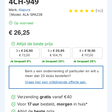
4CH-949
Merk:
Alapure
(
)
152
|
Model:
ALA-SPA22B
Op voorraad
€ 26,25
Altijd de beste prijs
3 x
€ 24,00
5 x
€ 20,95
6 x
€ 19,50
€ 72,00
€ 104,75
€ 117,00
Je bespaart 9%
Je bespaart 20%
Je bespaart 26%
Bent u een onderneming of particulier en wilt u
meer dan
20
stuks bestellen?
Vraag hier een vrijblijvende offerte aan.
Verzending
gratis
vanaf €40
Voor
17 uur
besteld,
morgen
in huis*
Altijd de
beste
prijs