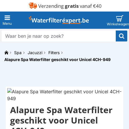
Verzending
gratis
vanaf €40
Waar
ben
je
Spa
Jacuzzi
Filters
naar
h
op
Alapure Spa Waterfilter geschikt voor Unicel 4CH-949
o
zoek?
m
e
Alapure Spa Waterfilter
HUISMERK
geschikt voor Unicel