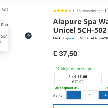
(
)
166 beoordelingen
Alapure Spa Wa
Unicel 5CH-502
Merk:
Alapure
Model:
ALA-SPA3
|
€ 37,50
Altijd de beste prijs
2 x
€ 35,95
€ 71,90
Je bespaart 4%
J
Aantal