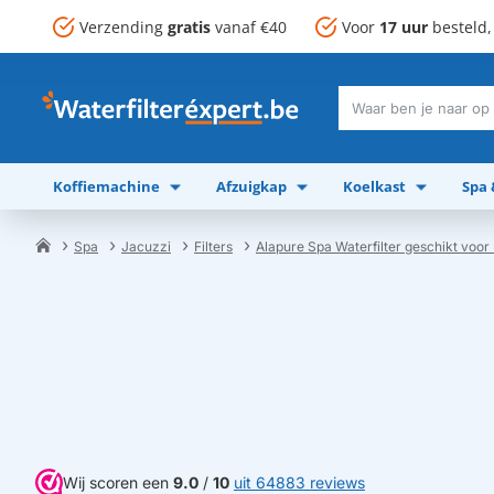
Verzending
gratis
vanaf €40
Voor
17 uur
besteld
Waar
ben
je
Koffiemachine
Afzuigkap
Koelkast
Spa
naar
op
zoek?
Spa
Jacuzzi
Filters
Alapure Spa Waterfilter geschikt voo
home
Wij scoren een
9.0
/
10
uit 64883 reviews