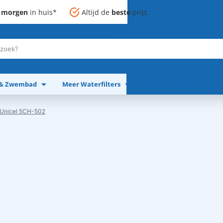
,
morgen
in huis*
Altijd de
beste
prijs
 & Zwembad
Meer Waterfilters
Meer Apparaten
r Unicel 5CH-502