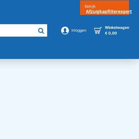
Bekijk
Klantenservice
Contact
Afzuigkapfilterexpert
Winkelwagen
Inloggen
€ 0,00
Merken