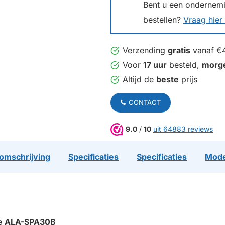
Bent u een ondernemin
bestellen?
Vraag hier 
Verzending
gratis
vanaf €
Voor
17 uur
besteld,
morg
Altijd de
beste
prijs
CONTACT
9.0
/
10
uit 64883 reviews
omschrijving
Specificaties
Specificaties
Mode
ure ALA-SPA30B