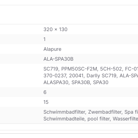
320 x 130
1
Alapure
ALA-SPA30B
SC719, PPM50SC-F2M, 5CH-502, FC-01
370-0237, 20041, Darlly SC719, ALA-S
ALASPA30, SPA30B, SPA30
6
15
Schwimmbadfilter, Zwembadfilter, Spa filt
Schwimmbadteile, pool filter, Wasserfilte