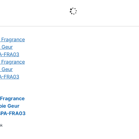
 Fragrance
ie Geur
 SPA-FRA03
uk