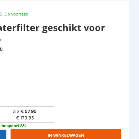
Op voorraad
terfilter geschikt voor
5
8B
3 x
€ 57,95
€ 173,85
e bespaart 8%
IN WINKELWAGEN