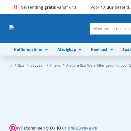
Verzending
gratis
vanaf €40
Voor
17 uur
besteld
Waar
ben
je
Koffiemachine
Afzuigkap
Koelkast
Spa
naar
op
zoek?
Spa
Jacuzzi
Filters
Alapure Spa Waterfilter geschikt voor 
home
Wij scoren een
9.0
/
10
uit 64868 reviews