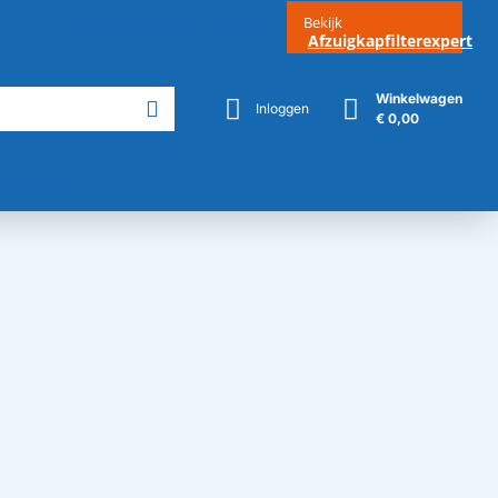
Bekijk
Klantenservice
Contact
Afzuigkapfilterexpert
Winkelwagen
Inloggen
€ 0,00
Merken