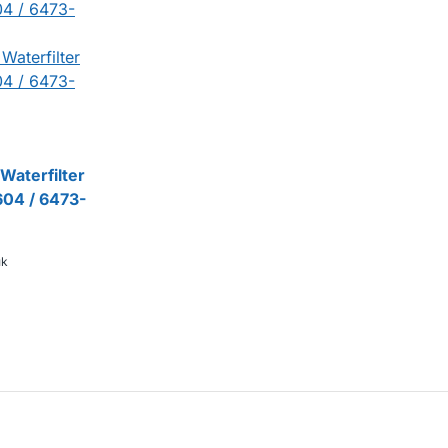
Waterfilter
604 / 6473-
uk