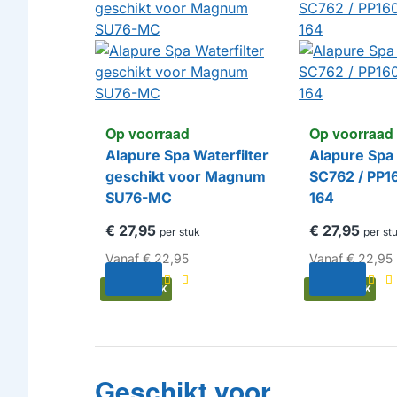
Op voorraad
Op voorraad
Alapure Spa Waterfilter
Alapure Spa 
geschikt voor Magnum
SC762 / PP1
SU76-MC
164
€ 27,95
€ 27,95
per stuk
per st
Vanaf
€ 22,95
Vanaf
€ 22,95
HUISMERK
HUISMERK
Geschikt voor