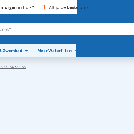
,
morgen
in huis*
Altijd de
beste
prijs
 & Zwembad
Meer Waterfilters
Meer Apparaten
Unicel 6473-165