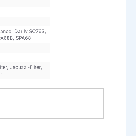
ance, Darlly SC763,
PA68B, SPA68
er, Jacuzzi-Filter,
r