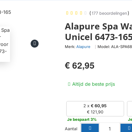
(
)
177 beoordelingen
Alapure Spa Wa
Unicel 6473-16
Merk:
Alapure
Model:
ALA-SPA6
|
€ 62,95
Altijd de beste prijs
2 x
€ 60,95
€ 121,90
Je bespaart 3%
J
Aantal