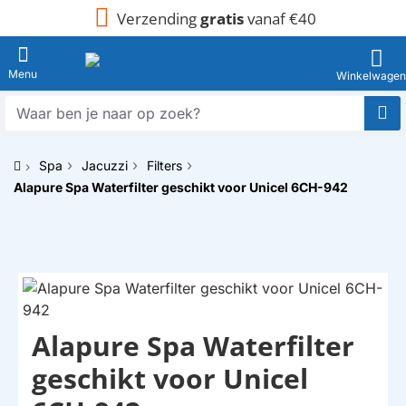
Verzending
gratis
vanaf €40
Waar
ben
je
Spa
Jacuzzi
Filters
naar
h
op
Alapure Spa Waterfilter geschikt voor Unicel 6CH-942
o
zoek?
m
e
Alapure Spa Waterfilter
HUISMERK
geschikt voor Unicel