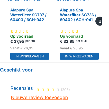
Alapure Spa
Alapure Spa
Waterfilter SC737 /
Waterfilter SC736 /
HUISMERK
HUISMERK
60403 / 6CH-942
60402 / 6CH-941
Op voorraad
Op voorraad
€ 37,95
per stuk
€ 32,95
per stuk
Vanaf
€ 26,95
Vanaf
€ 26,95
IN WINKELWAGEN
IN WINKELWAGEN
Geschikt voor
Recensies
(205)
Nieuwe review toevoegen