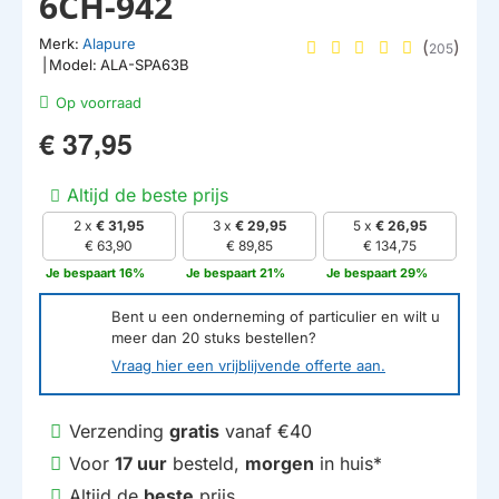
6CH-942
Merk:
Alapure
(
)
205
|
Model:
ALA-SPA63B
Op voorraad
€ 37,95
Altijd de beste prijs
2 x
€ 31,95
3 x
€ 29,95
5 x
€ 26,95
€ 63,90
€ 89,85
€ 134,75
Je bespaart 16%
Je bespaart 21%
Je bespaart 29%
Bent u een onderneming of particulier en wilt u
meer dan
20
stuks bestellen?
Vraag hier een vrijblijvende offerte aan.
Verzending
gratis
vanaf €40
Voor
17 uur
besteld,
morgen
in huis*
Altijd de
beste
prijs