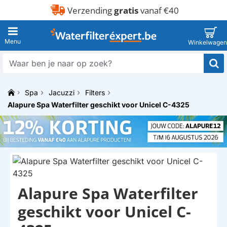
Verzending
gratis
vanaf €40
Waar
ben
je
Spa
Jacuzzi
Filters
naar
h
op
Alapure Spa Waterfilter geschikt voor Unicel C-4325
o
zoek?
m
e
Alapure Spa Waterfilter
HUISMERK
geschikt voor Unicel C-