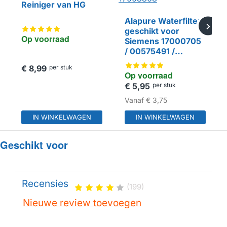
Reiniger van HG
Alapure Waterfilter
geschikt voor
Op voorraad
Siemens 17000705
/ 00575491 /
Intenza / TCZ7003 /
€ 8,99
per stuk
HUISMERK
TZ70003 / 57549 /
Op voorraad
17008808
€ 5,95
per stuk
Vanaf
€ 3,75
IN WINKELWAGEN
IN WINKELWAGEN
Geschikt voor
Recensies
(199)
Nieuwe review toevoegen