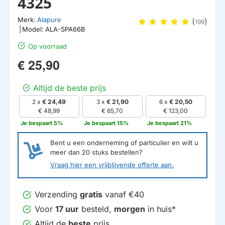
4325
Merk:
Alapure
(
)
199
|
Model:
ALA-SPA66B
Op voorraad
€ 25,90
Altijd de beste prijs
2 x
€ 24,49
3 x
€ 21,90
6 x
€ 20,50
€ 48,99
€ 65,70
€ 123,00
Je bespaart 5%
Je bespaart 15%
Je bespaart 21%
Bent u een onderneming of particulier en wilt u
meer dan
20
stuks bestellen?
Vraag hier een vrijblijvende offerte aan.
Verzending
gratis
vanaf €40
Voor
17 uur
besteld,
morgen
in huis*
Altijd de
beste
prijs