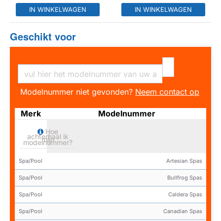
IN WINKELWAGEN
IN WINKELWAGEN
Geschikt voor
Modelnummer niet gevonden?
Neem contact op
Merk
Modelnummer
Hoe
achterhaal ik
mijn
modelnummer?
Spa/Pool
Artesian Spas
Spa/Pool
Bullfrog Spas
Spa/Pool
Caldera Spas
Spa/Pool
Canadian Spas