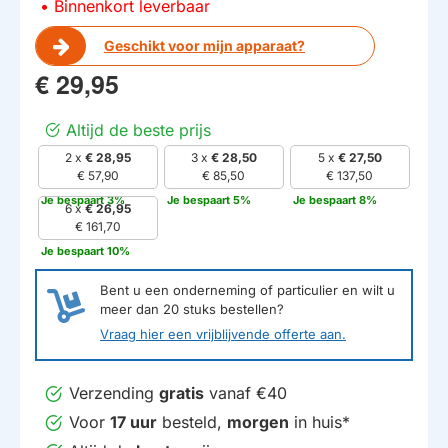
Binnenkort leverbaar
Geschikt voor mijn apparaat?
€ 29,95
Altijd de beste prijs
2 x
€ 28,95
3 x
€ 28,50
5 x
€ 27,50
€ 57,90
€ 85,50
€ 137,50
Je bespaart 3%
Je bespaart 5%
Je bespaart 8%
HUISMERK
6 x
€ 26,95
€ 161,70
Je bespaart 10%
Bent u een onderneming of particulier en wilt u
meer dan
20
stuks bestellen?
Vraag hier een vrijblijvende offerte aan.
Verzending
gratis
vanaf €40
Voor
17 uur
besteld,
morgen
in huis*