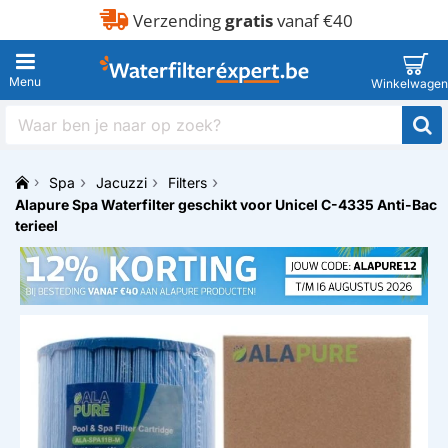
Verzending
gratis
vanaf €40
Waar
ben
je
Spa
Jacuzzi
Filters
naar
h
Alapure Spa Waterfilter geschikt voor Unicel C-4335 Anti-Bac
op
o
zoek?
terieel
m
e