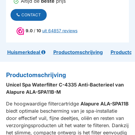
Altijd de
beste
prijs
CONTACT
9.0
/
10
uit 64857 reviews
Huismerkdeal
Productomschrijving
Productom
Productomschrijving
Unicel Spa Waterfilter C-4335 Anti-Bacterieel van
Alapure ALA-SPA11B-M
De hoogwaardige filtercartridge
Alapure ALA-SPA11B
biedt optimale bescherming van je spa-installatie
door effectief vuil, fijne deeltjes, oliën en resten van
verzorgingsproducten uit het water te filteren. Dankzij
het slimme, compacte ontwerp is het filter eenvoudig