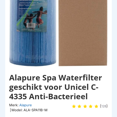
NKORT LEVERBAAR
Alapure Spa Waterfilter
geschikt voor Unicel C-
4335 Anti-Bacterieel
Merk:
Alapure
(
)
128
|
Model:
ALA-SPA11B-M