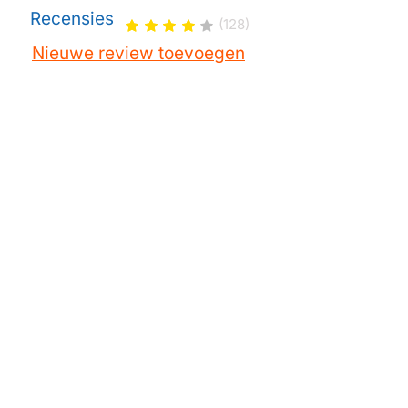
Spa/Pool
Wellis Spas
Recensies
(128)
Spa/Pool
Darlly filter SC705
Nieuwe review toevoegen
Spa/Pool
Darlly filter 40353
Spa/Pool
Pleatco filter PRB35-IN / PRB351N
Spa/Pool
Unicel filter C-4335
Spa/Pool
Filbur filter FC-2385
Spa/Pool
SC-code SC-4335
Spa/Pool
Pleatco PRB35
Spa/Pool
Unicel C-4335
Spa/Pool
Magnum RD35
Spa/Pool
Type R-173431
Spa/Pool
Type 13501
Spa/Pool
AKU-code AK-3015