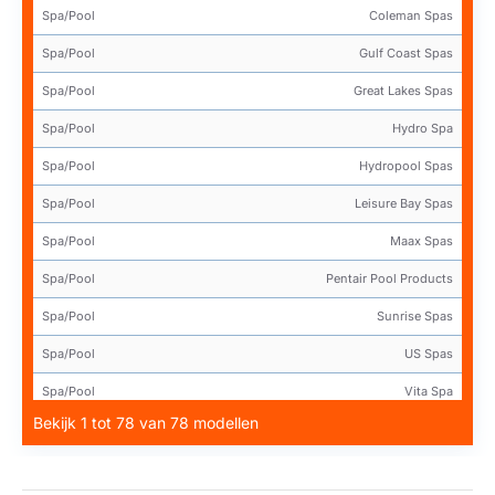
Spa/Pool
Coleman Spas
Spa/Pool
Gulf Coast Spas
Spa/Pool
Great Lakes Spas
Spa/Pool
Hydro Spa
Spa/Pool
Hydropool Spas
Spa/Pool
Leisure Bay Spas
Spa/Pool
Maax Spas
Spa/Pool
Pentair Pool Products
Spa/Pool
Sunrise Spas
Spa/Pool
US Spas
Spa/Pool
Vita Spa
Bekijk 1 tot 78 van 78 modellen
Spa/Pool
Waterside Leisure
Spa/Pool
Waterway Plastics