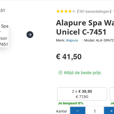
(
)
161 beoordelingen
Alapure Spa Wa
Unicel C-7451
Merk:
Alapure
Model:
ALA-SPA7
|
€ 41,50
Altijd de beste prijs
2 x
€ 38,95
€ 77,90
Je bespaart 6%
Je
Aantal