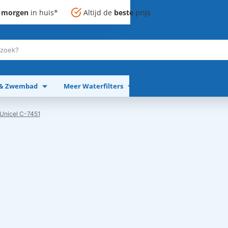
,
morgen
in huis*
Altijd de
beste
prijs
 & Zwembad
Meer Waterfilters
Meer Apparaten
 Unicel C-7451