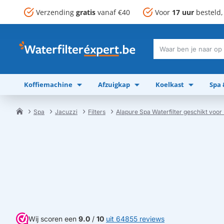
Verzending
gratis
vanaf €40
Voor
17 uur
besteld
Waar
ben
je
Koffiemachine
Afzuigkap
Koelkast
Spa
naar
op
zoek?
Spa
Jacuzzi
Filters
Alapure Spa Waterfilter geschikt voor
home
Wij scoren een
9.0
/
10
uit 64855 reviews