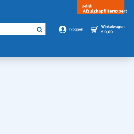
Bekijk
Klantenservice
Contact
Afzuigkapfilterexpert
Winkelwagen
Inloggen
€ 0,00
Merken