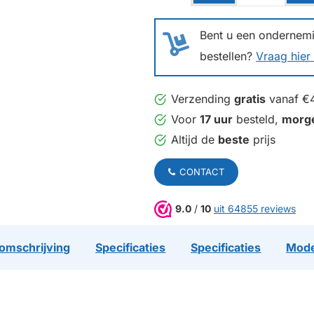
Bent u een ondernemin
bestellen?
Vraag hier 
Verzending
gratis
vanaf €
Voor
17 uur
besteld,
morg
Altijd de
beste
prijs
CONTACT
9.0
/
10
uit 64855 reviews
omschrijving
Specificaties
Specificaties
Mode