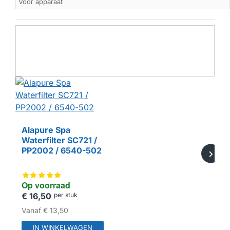
Voor apparaat
Alapure Spa
Waterfilter SC721 /
HUISMERK
PP2002 / 6540-502
Op voorraad
€ 16,50
per stuk
Vanaf
€ 13,50
IN WINKELWAGEN