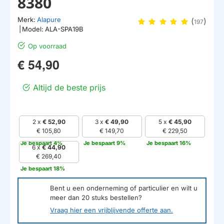
8380
Merk:
Alapure
(
)
197
|
Model:
ALA-SPA19B
Op voorraad
€ 54,90
Altijd de beste prijs
2 x
€ 52,90
3 x
€ 49,90
5 x
€ 45,90
€ 105,80
€ 149,70
€ 229,50
Je bespaart 4%
Je bespaart 9%
Je bespaart 16%
6 x
€ 44,90
€ 269,40
Je bespaart 18%
Bent u een onderneming of particulier en wilt u
meer dan
20
stuks bestellen?
Vraag hier een vrijblijvende offerte aan.