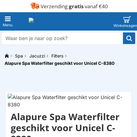
Verzending
gratis
vanaf €40
Waar
ben
je
Spa
Jacuzzi
Filters
naar
h
op
Alapure Spa Waterfilter geschikt voor Unicel C-8380
o
zoek?
m
e
Alapure Spa Waterfilter
HUISMERK
geschikt voor Unicel C-