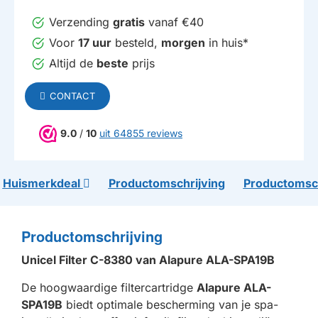
Verzending
gratis
vanaf €40
Voor
17 uur
besteld,
morgen
in huis*
Altijd de
beste
prijs
CONTACT
9.0
/
10
uit 64855 reviews
Huismerkdeal
Productomschrijving
Productomsch
Productomschrijving
Unicel Filter C-8380 van Alapure ALA-SPA19B
De hoogwaardige filtercartridge
Alapure ALA-
SPA19B
biedt optimale bescherming van je spa-