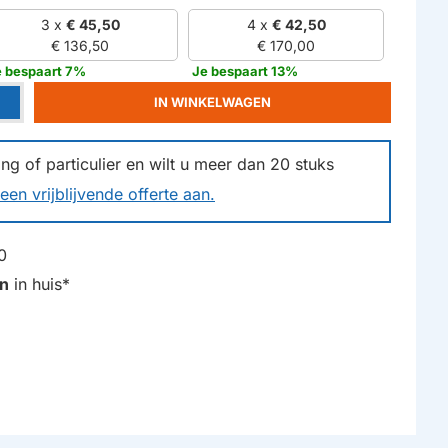
3 x
€ 45,50
4 x
€ 42,50
€ 136,50
€ 170,00
e bespaart 7%
Je bespaart 13%
IN WINKELWAGEN
g of particulier en wilt u meer dan
20
stuks
een vrijblijvende offerte aan.
0
n
in huis*