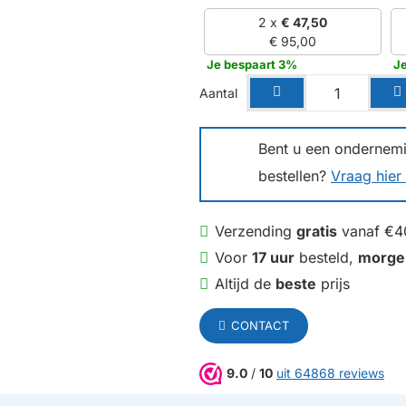
2 x
€ 47,50
€ 95,00
Je bespaart 3%
J
Aantal
Bent u een ondernemin
bestellen?
Vraag hier 
Verzending
gratis
vanaf €4
Voor
17 uur
besteld,
morge
Altijd de
beste
prijs
CONTACT
9.0
/
10
uit 64868 reviews