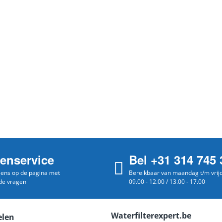
tenservice
Bel +31 314 745 
 eens op de pagina met
Bereikbaar van maandag t/m vrij
de vragen
09.00 - 12.00 / 13.00 - 17.00
Waterfilterexpert.be
elen