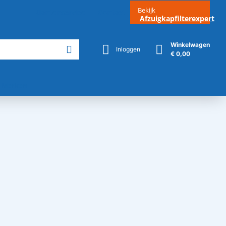
Bekijk
Klantenservice
Contact
Afzuigkapfilterexpert
Winkelwagen
Inloggen
€ 0,00
Merken