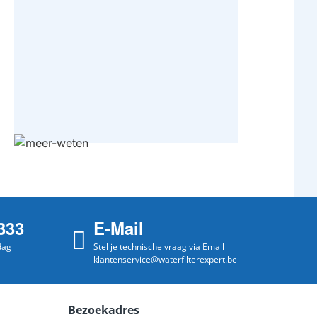
333
E-Mail
dag
Stel je technische vraag via Email
klantenservice@waterfilterexpert.be
Bezoekadres