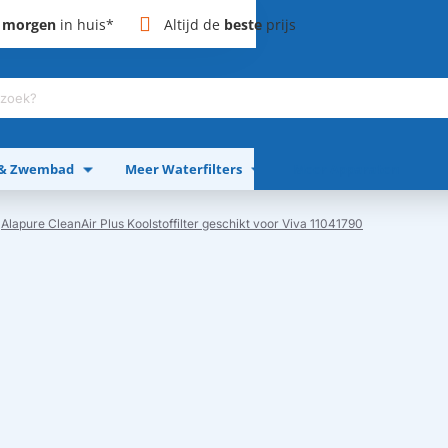
,
morgen
in huis*
Altijd de
beste
prijs
 & Zwembad
Meer Waterfilters
Meer Apparaten
Alapure CleanAir Plus Koolstoffilter geschikt voor Viva 11041790