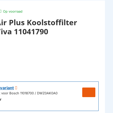
Op voorraad
r Plus Koolstoffilter
Viva 11041790
variant
ikt voor Bosch 11018700 / DWZ0AK0A0
r