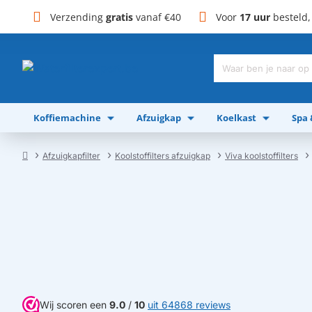
Verzending
gratis
vanaf €40
Voor
17 uur
besteld
Waar
ben
je
Koffiemachine
Afzuigkap
Koelkast
Spa
naar
op
zoek?
Afzuigkapfilter
Koolstoffilters afzuigkap
Viva koolstoffilters
home
Wij scoren een
9.0
/
10
uit 64868 reviews