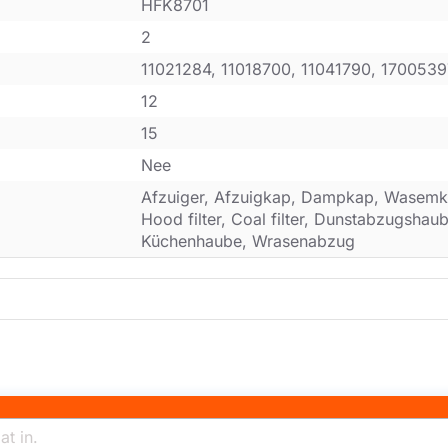
HFK8701
2
11021284, 11018700, 11041790, 170053
12
15
Nee
Afzuiger, Afzuigkap, Dampkap, Wasemk
Hood filter, Coal filter, Dunstabzugsha
Küchenhaube, Wrasenabzug