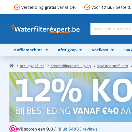
Verzending
gratis
vanaf €40
Voor
17 uur
besteld
Waar
ben
je
Koffiemachine
Afzuigkap
Koelkast
Spa
naar
op
zoek?
Afzuigkapfilter
Koolstoffilters afzuigkap
Viva koolstoffilters
home
Wij scoren een
9.0
/
10
uit 64883 reviews