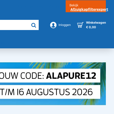
Bekijk
Klantenservice
Contact
Afzuigkapfilterexpert
Winkelwagen
Inloggen
€ 0,00
Merken