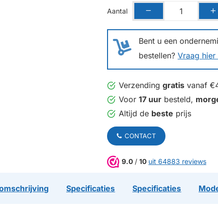
Aantal
Bent u een ondernemin
bestellen?
Vraag hier 
Verzending
gratis
vanaf €
Voor
17 uur
besteld,
morg
Altijd de
beste
prijs
CONTACT
9.0
/
10
uit 64883 reviews
omschrijving
Specificaties
Specificaties
Mode