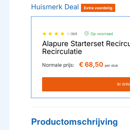
Huismerk Deal
Extra voordelig
Op voorraad
(101)
Alapure Starterset Recirc
Recirculatie
€ 68,50
Normale prijs:
per stuk
IN WI
Productomschrijving