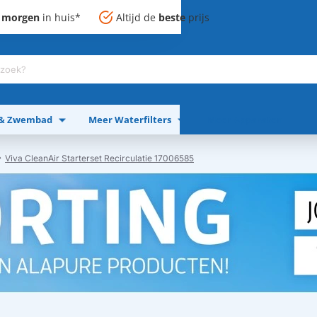
,
morgen
in huis*
Altijd de
beste
prijs
 & Zwembad
Meer Waterfilters
Meer Apparaten
Viva CleanAir Starterset Recirculatie 17006585