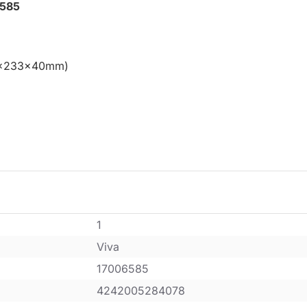
6585
200x233x40mm)
1
Viva
17006585
4242005284078