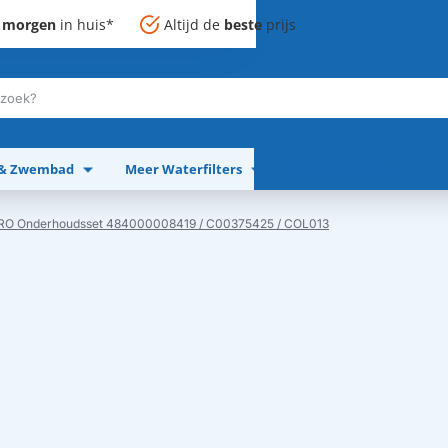
,
morgen
in huis*
Altijd de
beste
prijs
 & Zwembad
Meer Waterfilters
Meer Apparaten
O Onderhoudsset 484000008419 / C00375425 / COL013