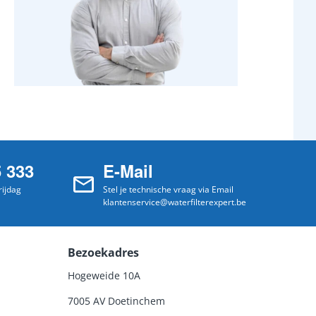
5 333
E-Mail
ijdag
Stel je technische vraag via Email
klantenservice@waterfilterexpert.be
Bezoekadres
Hogeweide 10A
7005 AV Doetinchem