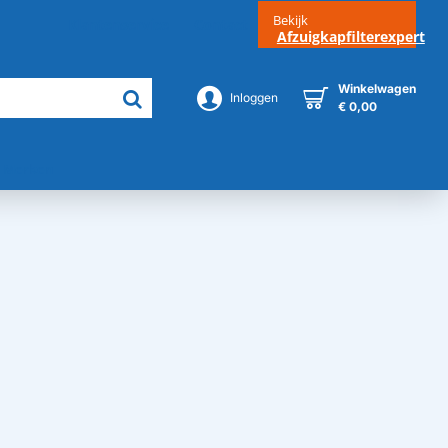
Bekijk
Klantenservice
Contact
Afzuigkapfilterexpert
Winkelwagen
Inloggen
€ 0,00
Merken