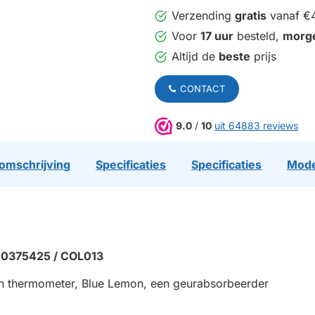
Verzending
gratis
vanaf €
Voor
17 uur
besteld,
morg
Altijd de
beste
prijs
CONTACT
9.0
/
10
uit 64883 reviews
omschrijving
Specificaties
Specificaties
Mode
0375425 / COL013
en thermometer, Blue Lemon, een geurabsorbeerder