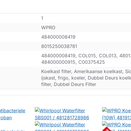
1
WPRO
484000008419
8015250038781
484000008419, COL015, COL013, 4801
484000000915, C00375425
Koelkast filter, Amerikaanse koelkast, Si
ijskast, frigo, koeler, Dubbel Deurs koel
filter, Dubbel Deurs Filter