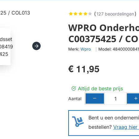
(
)
127 beoordelingen
WPRO Onderhou
C00375425 / C
Merk:
Wpro
Model:
4840000084
|
€ 11,95
Altijd de beste prijs
Aantal
Bent u een ondernemin
bestellen?
Vraag hier 