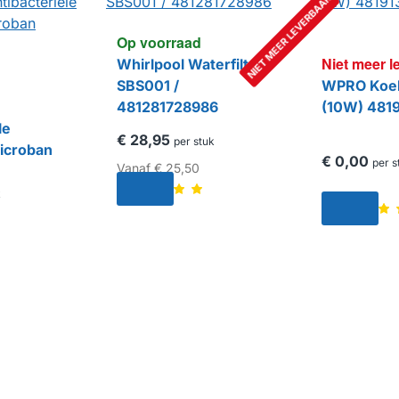
NIET MEER LEVERBAAR
Op voorraad
Niet meer l
Whirlpool Waterfilter
SBS001 /
WPRO Koel
481281728986
(10W) 481
le
€ 28,95
per stuk
Microban
€ 0,00
per s
Vanaf
€ 25,50
k