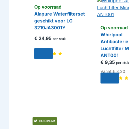
Op voorraad
Alapure Waterfilterset
geschikt voor LG
Op voorraad
3219JA3001Y
Whirlpool
€ 24,95
per stuk
Antibacterie
Luchtfilter 
ANT001
€ 9,35
per stu
Vanaf
€ 8,20
HUISMERK