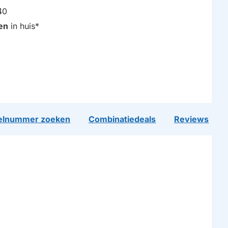
40
en
in huis*
lnummer zoeken
Combinatiedeals
Reviews