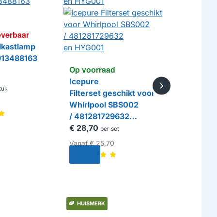
Op voorr
Siemens 
everbaar
Snelontka
kastlamp
Vaatwasm
913488163
HG
Op voorraad
€ 10,95
pe
Icepure
tuk
Filterset geschikt voor
Whirlpool SBS002
/ 481281729632
en HYG001
€ 28,70
per set
Vanaf
€ 25,70
HUISMERK