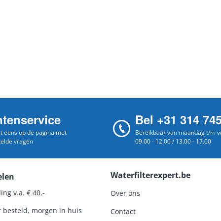
ntenservice
Bel +31 314 74
st eens op de pagina met
Bereikbaar van maandag t/m vr
telde vragen
09.00 - 12.00 / 13.00 - 17.00
Waterfilterexpert.be
elen
ing v.a. € 40,-
Over ons
r besteld, morgen in huis
Contact