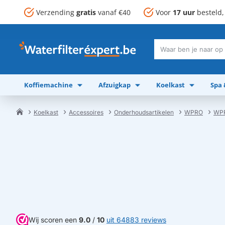
Verzending
gratis
vanaf €40
Voor
17 uur
besteld
Waar
ben
je
Koffiemachine
Afzuigkap
Koelkast
Spa
naar
op
zoek?
Koelkast
Accessoires
Onderhoudsartikelen
WPRO
WPR
home
Wij scoren een
9.0
/
10
uit 64883 reviews